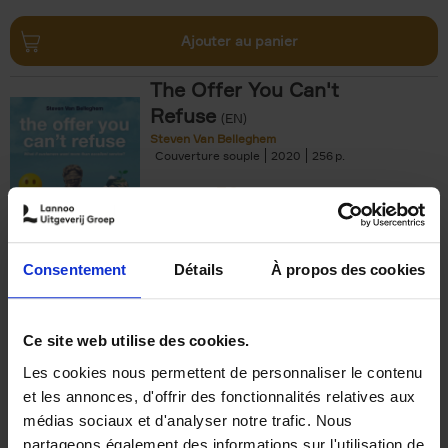
Ajouter au panier
The Offer You Can't
Refuse
(EN)
Steven Van Belleghem
Couverture souple
2020
256
€
37,
50
Consentement
Détails
À propos des cookies
Ajouter au panier
Ce site web utilise des cookies.
Les cookies nous permettent de personnaliser le contenu
Building Bonds = Building
et les annonces, d'offrir des fonctionnalités relatives aux
Business
(EN)
médias sociaux et d'analyser notre trafic. Nous
Jochen Roef
Jozefien De Feyter
Carolien Boom
partageons également des informations sur l'utilisation de
Couverture souple
2025
200