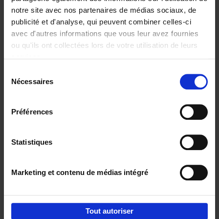
notre site avec nos partenaires de médias sociaux, de
€
29,
99
publicité et d'analyse, qui peuvent combiner celles-ci
avec d'autres informations que vous leur avez fournies
ou qu'ils ont collectées lors de votre utilisation de leurs
services.
Sélection
Nécessaires
du
Ajouter au panier
consentement
Digital marketing like a PRO -
Préférences
completely revised edition
(EN)
Clo Willaerts
Couverture souple
2022
226
Statistiques
€
35,
50
Marketing et contenu de médias intégré
Tout autoriser