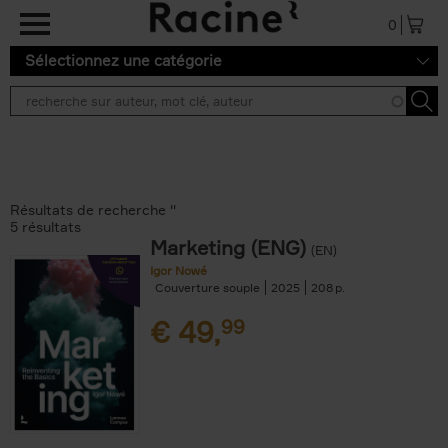
Aller au contenu principal
0
Sélectionnez une catégorie
Résultats de recherche ''
5 résultats
Marketing (ENG)
(EN)
Igor Nowé
Couverture souple
2025
208
€
49,
99