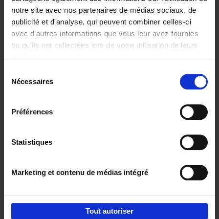
notre site avec nos partenaires de médias sociaux, de
€
37,
50
publicité et d'analyse, qui peuvent combiner celles-ci
avec d'autres informations que vous leur avez fournies
ou qu'ils ont collectées lors de votre utilisation de leurs
services.
Sélection
Nécessaires
du
Ajouter au panier
consentement
Building Bonds = Building
Préférences
Business
(EN)
Jochen Roef
Jozefien De Feyter
Carolien Boom
Couverture souple
2025
200
Statistiques
€
29,
99
Marketing et contenu de médias intégré
Tout autoriser