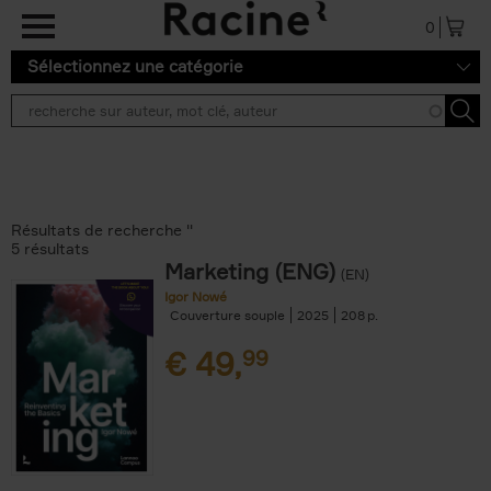
Aller au contenu principal
0
Sélectionnez une catégorie
Résultats de recherche ''
5 résultats
Marketing (ENG)
(EN)
Igor Nowé
Couverture souple
2025
208
€
49,
99