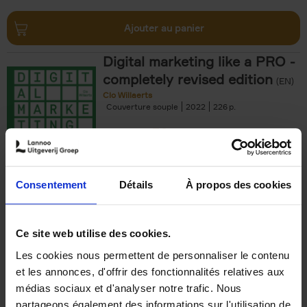
Ajouter au panier
Digital marketing like a PRO -
completely revised edition
(EN)
Clo Willaerts
Couverture souple
2022
226
€
35,
50
Consentement
Détails
À propos des cookies
Ajouter au panier
Ce site web utilise des cookies.
Les cookies nous permettent de personnaliser le contenu
The Offer You Can't
et les annonces, d'offrir des fonctionnalités relatives aux
Refuse
(EN)
médias sociaux et d'analyser notre trafic. Nous
Steven Van Belleghem
partageons également des informations sur l'utilisation de
Couverture souple
2020
256