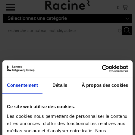
Aller au contenu principal
0
Sélectionnez une catégorie
Résultats de recherche ''
2 résultats
Personal Branding like a
PRO
(EN)
Consentement
Détails
À propos des cookies
Clo Willaerts
Couverture souple
2026
253
€
34,
99
Ce site web utilise des cookies.
Les cookies nous permettent de personnaliser le contenu
et les annonces, d'offrir des fonctionnalités relatives aux
médias sociaux et d'analyser notre trafic. Nous