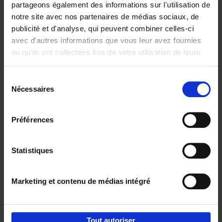
partageons également des informations sur l'utilisation de
notre site avec nos partenaires de médias sociaux, de
Ajouter au panier
publicité et d'analyse, qui peuvent combiner celles-ci
avec d'autres informations que vous leur avez fournies
Content Marketing like a
ou qu'ils ont collectées lors de votre utilisation de leurs
PRO
(EN)
services.
Clo Willaerts
Couverture souple
2023
352
Sélection
Nécessaires
du
€
37,
50
consentement
Préférences
Statistiques
Ajouter au panier
Marketing et contenu de médias intégré
Envie de bonnes idées de lecture, de
réductions, d’actions et d’inspiration ?
Tout autoriser