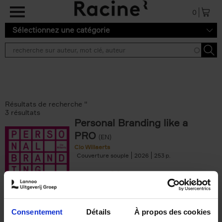
Aller au contenu principal
0
Sélectionnez une catégorie
Résultats de recherche ''
3 résultats
Personal Branding like a
PRO
(EN)
Clo Willaerts
Couverture souple
2026
253
€
34,
99
Consentement
Détails
À propos des cookies