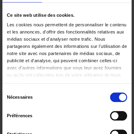
Ajouter au panier
Ce site web utilise des cookies.
Les cookies nous permettent de personnaliser le contenu
Digital marketing like a PRO -
et les annonces, d'offrir des fonctionnalités relatives aux
completely revised edition
(EN)
médias sociaux et d'analyser notre trafic. Nous
Clo Willaerts
partageons également des informations sur l'utilisation de
Couverture souple
2022
226
notre site avec nos partenaires de médias sociaux, de
€
35,
50
publicité et d'analyse, qui peuvent combiner celles-ci
avec d'autres informations que vous leur avez fournies
ou qu'ils ont collectées lors de votre utilisation de leurs
services.
Sélection
Nécessaires
du
Ajouter au panier
consentement
Content Marketing like a
Préférences
PRO
(EN)
Clo Willaerts
Couverture souple
2023
352