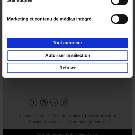
Statistiques
€
37,
50
Marketing et contenu de médias intégré
Tout autoriser
Ajouter au panier
Autoriser la sélection
Refuser
Envie de bonnes idées de lecture, de
réductions, d’actions et d’inspiration ?
Service clients
Frais de livraison
Droit de retour
Privacy & cookies
Conditions générales
Part of
Lannoo Publishing Group