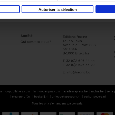
Autoriser la sélection
Société
Éditions Racine
Tour & Taxis
Qui sommes-nous?
Avenue du Port, 86C
bte 104A
B-1000 Bruxelles
T. 32 (0)2 646 44 44
F. 32 (0)2 646 55 70
E.
info@racine.be
lannoopublishers.com
lannoocampus.com
academiapress.be
racine.be
terra
meulenhoff.nl
boekerij.nl
unieboekspectrum.nl
parkuitgevers.nl
Tous les prix s’entendent tva compris.