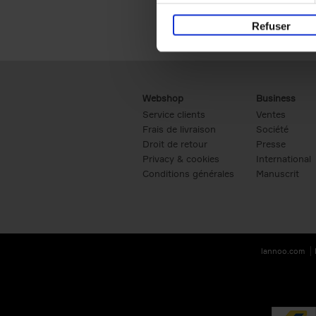
Refuser
Webshop
Business
Service clients
Ventes
Frais de livraison
Société
Droit de retour
Presse
Privacy & cookies
International
Conditions générales
Manuscrit
lannoo.com