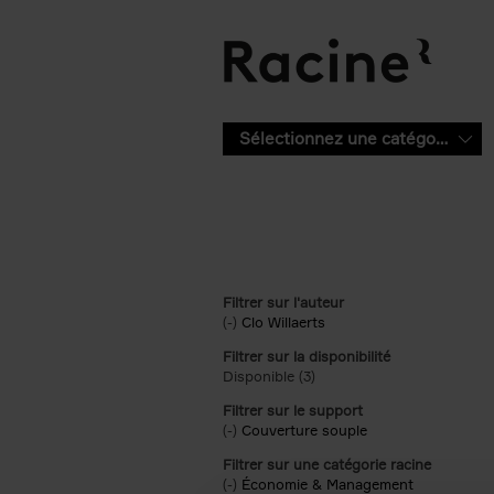
Aller au contenu principal
Sélectionnez une catégorie
Filtrer sur l'auteur
(-)
Remove Clo Willaerts filter
Clo Willaerts
Filtrer sur la disponibilité
Disponible (3)
Apply Disponible filter
Filtrer sur le support
(-)
Remove Couverture souple filter
Couverture souple
Filtrer sur une catégorie racine
(-)
Remove Économie & Management filt
Économie & Management