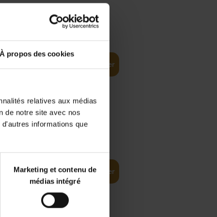
€
35,
50
À propos des cookies
Ajouter au panier
nnalités relatives aux médias
on de notre site avec nos
 d'autres informations que
€
37,
50
(EN)
: From
Marketing et contenu de
Ajouter au panier
médias intégré