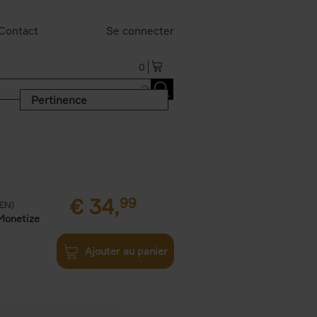
Contact
Se connecter
0
Pertinence
€
34,
99
(EN)
Monetize
Ajouter au panier