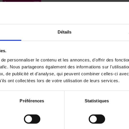
Digital marketing like a PRO -
completely revised edition
(EN)
Détails
Prepare. Run. Optimize.
Clo Willaerts
Couverture souple
2022
226
ies.
e personnaliser le contenu et les annonces, d'offrir des fonctio
rafic. Nous partageons également des informations sur l'utilisati
, de publicité et d'analyse, qui peuvent combiner celles-ci avec
ils ont collectées lors de votre utilisation de leurs services.
Content Marketing like a PRO
The All-In-One Guide to Content Marketing
Planning to Promoting
Clo Willaerts
Préférences
Statistiques
Couverture souple
2023
352