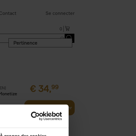
Contact
Se connecter
0
Pertinence
€
34,
99
(EN)
Monetize
Ajouter au panier