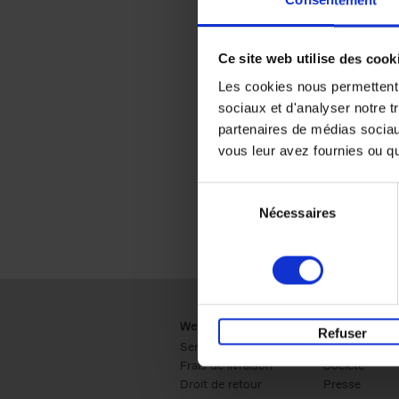
Consentement
Ce site web utilise des cook
Les cookies nous permettent d
sociaux et d'analyser notre t
partenaires de médias sociaux
vous leur avez fournies ou qu'
Sélection
Nécessaires
du
consentement
Webshop
Business
Refuser
Service clients
Ventes
Frais de livraison
Société
Droit de retour
Presse