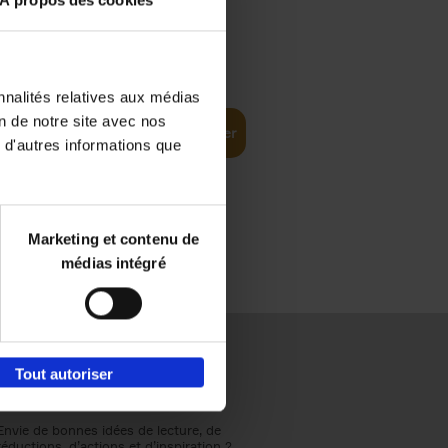
À propos des cookies
€
37,
50
(EN)
: From
nnalités relatives aux médias
on de notre site avec nos
Ajouter au panier
 d'autres informations que
Marketing et contenu de
médias intégré
Tout autoriser
Envie de bonnes idées de lecture, de
réductions, d’actions et d’inspiration ?