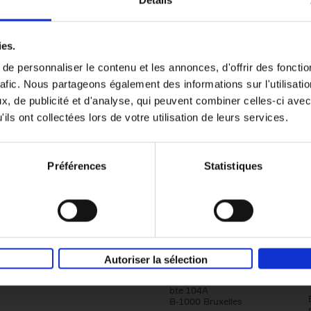
Détails
Content Marketing like a PRO
ies.
The All-In-One Guide to Content Marketing
e personnaliser le contenu et les annonces, d'offrir des fonctio
Planning to Promoting
rafic. Nous partageons également des informations sur l'utilisati
Clo Willaerts
Couverture souple
2023
352
, de publicité et d'analyse, qui peuvent combiner celles-ci avec
ils ont collectées lors de votre utilisation de leurs services.
Préférences
Statistiques
Société
Éditions Racine
Autoriser la sélection
Tour & Taxis
Qui sommes-nous?
Avenue du Port, 86C
bte 104A
B-1000 Bruxelles