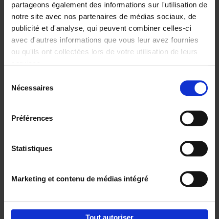
partageons également des informations sur l'utilisation de
notre site avec nos partenaires de médias sociaux, de
Ajouter au panier
publicité et d'analyse, qui peuvent combiner celles-ci
avec d'autres informations que vous leur avez fournies
Content Marketing like a
ou qu'ils ont collectées lors de votre utilisation de leurs
PRO
(EN)
services.
Clo Willaerts
Couverture souple
2023
352
Sélection
Nécessaires
du
€
37,
50
consentement
Préférences
Statistiques
Ajouter au panier
Marketing et contenu de médias intégré
Envie de bonnes idées de lecture, de
réductions, d’actions et d’inspiration ?
Tout autoriser