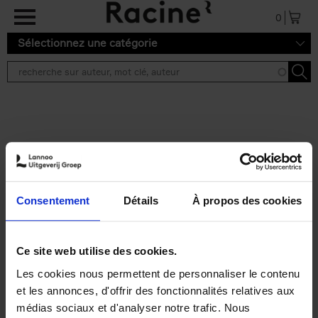
Aller au contenu principal
0
Sélectionnez une catégorie
Résultats de recherche ''
2 résultats
Personal Branding like a
PRO
(EN)
Consentement
Détails
À propos des cookies
Clo Willaerts
Couverture souple
2026
253
€
34,
99
Ce site web utilise des cookies.
Les cookies nous permettent de personnaliser le contenu
et les annonces, d'offrir des fonctionnalités relatives aux
médias sociaux et d'analyser notre trafic. Nous