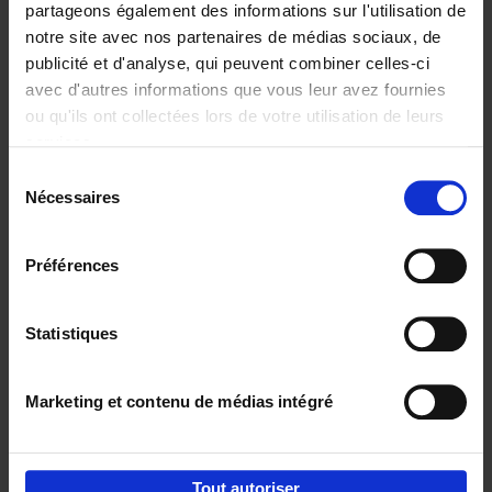
partageons également des informations sur l'utilisation de
notre site avec nos partenaires de médias sociaux, de
Ajouter au panier
publicité et d'analyse, qui peuvent combiner celles-ci
avec d'autres informations que vous leur avez fournies
Content Marketing like a
ou qu'ils ont collectées lors de votre utilisation de leurs
PRO
(EN)
services.
Clo Willaerts
Couverture souple
2023
352
Sélection
Nécessaires
du
€
37,
50
consentement
Préférences
Statistiques
Ajouter au panier
Marketing et contenu de médias intégré
Envie de bonnes idées de lecture, de
réductions, d’actions et d’inspiration ?
Tout autoriser