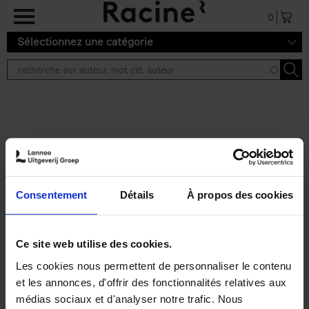
Aller au contenu principal
0
Sélectionnez une catégorie
Résultats de recherche ''
2 résultats
Personal Branding like a
PRO
(EN)
Consentement
Détails
À propos des cookies
Clo Willaerts
Couverture souple
2026
253
€
34,
99
Ce site web utilise des cookies.
Les cookies nous permettent de personnaliser le contenu
et les annonces, d'offrir des fonctionnalités relatives aux
médias sociaux et d'analyser notre trafic. Nous