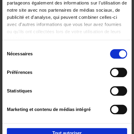
partageons également des informations sur l'utilisation de
notre site avec nos partenaires de médias sociaux, de
Ajouter au panier
publicité et d'analyse, qui peuvent combiner celles-ci
avec d'autres informations que vous leur avez fournies
Content Marketing like a
ou qu'ils ont collectées lors de votre utilisation de leurs
PRO
(EN)
services.
Clo Willaerts
Couverture souple
2023
352
Sélection
Nécessaires
du
€
37,
50
consentement
Préférences
Statistiques
Ajouter au panier
Marketing et contenu de médias intégré
Envie de bonnes idées de lecture, de
réductions, d’actions et d’inspiration ?
Tout autoriser