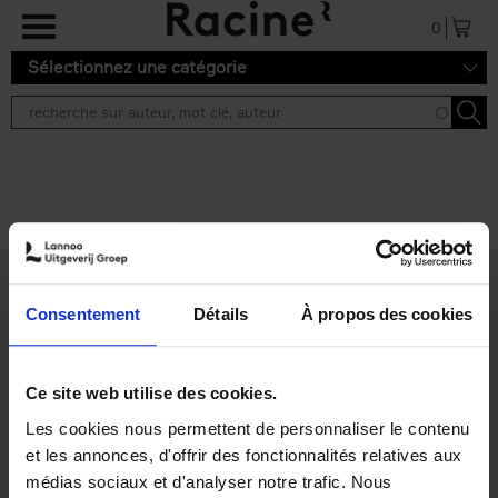
Aller au contenu principal
0
Sélectionnez une catégorie
Résultats de recherche ''
2 résultats
Personal Branding like a
PRO
(EN)
Consentement
Détails
À propos des cookies
Clo Willaerts
Couverture souple
2026
253
€
34,
99
Ce site web utilise des cookies.
Les cookies nous permettent de personnaliser le contenu
et les annonces, d'offrir des fonctionnalités relatives aux
médias sociaux et d'analyser notre trafic. Nous