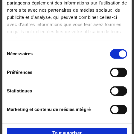
partageons également des informations sur l'utilisation de
notre site avec nos partenaires de médias sociaux, de
Ajouter au panier
publicité et d'analyse, qui peuvent combiner celles-ci
avec d'autres informations que vous leur avez fournies
Content Marketing like a
ou qu'ils ont collectées lors de votre utilisation de leurs
PRO
(EN)
services.
Clo Willaerts
Couverture souple
2023
352
Sélection
Nécessaires
du
€
37,
50
consentement
Préférences
Statistiques
Ajouter au panier
Marketing et contenu de médias intégré
Envie de bonnes idées de lecture, de
réductions, d’actions et d’inspiration ?
Tout autoriser