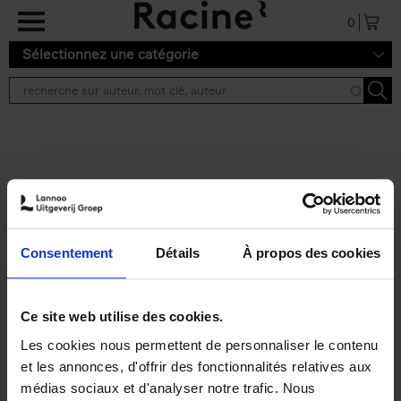
Aller au contenu principal
0
Sélectionnez une catégorie
Résultats de recherche ''
2 résultats
Personal Branding like a
PRO
(EN)
Consentement
Détails
À propos des cookies
Clo Willaerts
Couverture souple
2026
253
€
34,
99
Ce site web utilise des cookies.
Les cookies nous permettent de personnaliser le contenu
et les annonces, d'offrir des fonctionnalités relatives aux
médias sociaux et d'analyser notre trafic. Nous