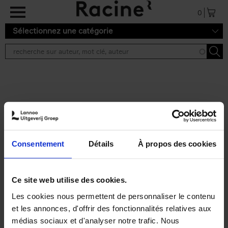
Aller au contenu principal
0
Sélectionnez une catégorie
Résultats de recherche ''
2 résultats
Personal Branding like a
PRO
(EN)
Consentement
Détails
À propos des cookies
Clo Willaerts
Couverture souple
2026
253
€
34,
99
Ce site web utilise des cookies.
Les cookies nous permettent de personnaliser le contenu
et les annonces, d'offrir des fonctionnalités relatives aux
médias sociaux et d'analyser notre trafic. Nous