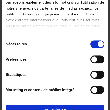
partageons également des informations sur l'utilisation de
notre site avec nos partenaires de médias sociaux, de
Ajouter au panier
publicité et d'analyse, qui peuvent combiner celles-ci
avec d'autres informations que vous leur avez fournies
Content Marketing like a
ou qu'ils ont collectées lors de votre utilisation de leurs
PRO
(EN)
services.
Clo Willaerts
Couverture souple
2023
352
Sélection
Nécessaires
du
€
37,
50
consentement
Préférences
Statistiques
Ajouter au panier
Marketing et contenu de médias intégré
Envie de bonnes idées de lecture, de
réductions, d’actions et d’inspiration ?
Tout autoriser