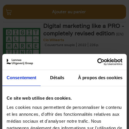
Ajouter au panier
Digital marketing like a PRO -
completely revised edition
(EN)
Clo Willaerts
Couverture souple
2022
226
€
35,
50
Consentement
Détails
À propos des cookies
Ajouter au panier
Ce site web utilise des cookies.
Les cookies nous permettent de personnaliser le contenu
The Offer You Can't
et les annonces, d'offrir des fonctionnalités relatives aux
Refuse
(EN)
médias sociaux et d'analyser notre trafic. Nous
Steven Van Belleghem
partageons également des informations sur l'utilisation de
Couverture souple
2020
256