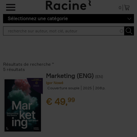
Aller au contenu principal
0
Sélectionnez une catégorie
Résultats de recherche ''
5 résultats
Marketing (ENG)
(EN)
Igor Nowé
Couverture souple
2025
208
€
49,
99