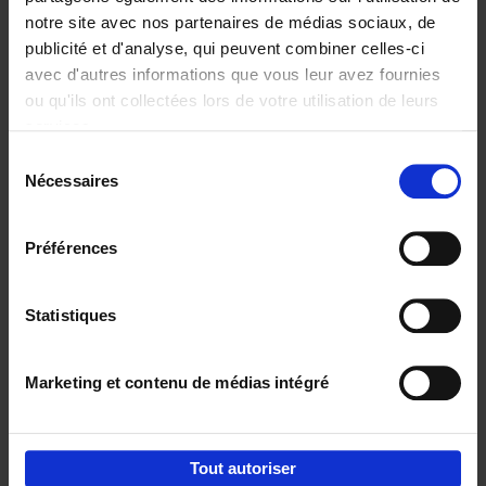
notre site avec nos partenaires de médias sociaux, de
€
37,
50
publicité et d'analyse, qui peuvent combiner celles-ci
avec d'autres informations que vous leur avez fournies
ou qu'ils ont collectées lors de votre utilisation de leurs
services.
Sélection
Nécessaires
du
Ajouter au panier
consentement
Building Bonds = Building
Préférences
Business
(EN)
Jochen Roef
Jozefien De Feyter
Carolien Boom
Couverture souple
2025
200
Statistiques
€
29,
99
Marketing et contenu de médias intégré
Tout autoriser