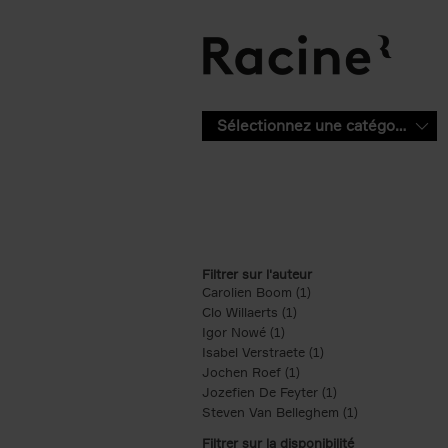
Aller au contenu principal
Sélectionnez une catégorie
Filtrer sur l'auteur
Carolien Boom (1)
Apply Carolien Boom fi
Clo Willaerts (1)
Apply Clo Willaerts filter
Igor Nowé (1)
Apply Igor Nowé filter
Isabel Verstraete (1)
Apply Isabel Verstrae
Jochen Roef (1)
Apply Jochen Roef filte
Jozefien De Feyter (1)
Apply Jozefien De 
Steven Van Belleghem (1)
Apply Steven V
Filtrer sur la disponibilité