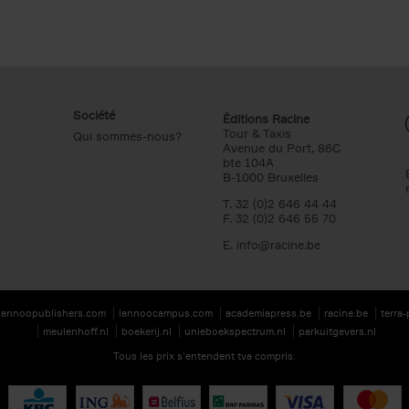
Société
Éditions Racine
Tour & Taxis
Qui sommes-nous?
Avenue du Port, 86C
bte 104A
B-1000 Bruxelles
T. 32 (0)2 646 44 44
F. 32 (0)2 646 55 70
E.
info@racine.be
lannoopublishers.com
lannoocampus.com
academiapress.be
racine.be
terra
meulenhoff.nl
boekerij.nl
unieboekspectrum.nl
parkuitgevers.nl
Tous les prix s’entendent tva compris.