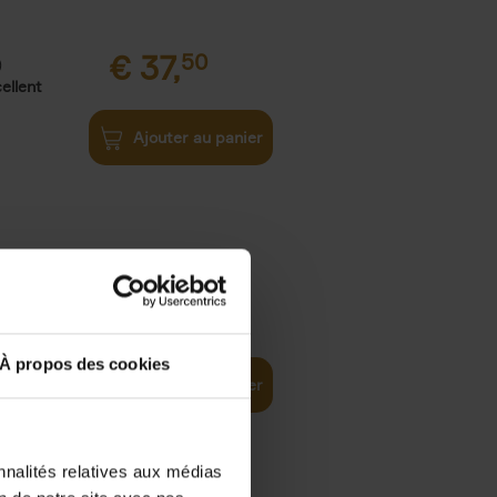
€
37,
50
)
ellent
Ajouter au panier
iness
€
29,
99
(EN)
tal world
À propos des cookies
Ajouter au panier
nnalités relatives aux médias