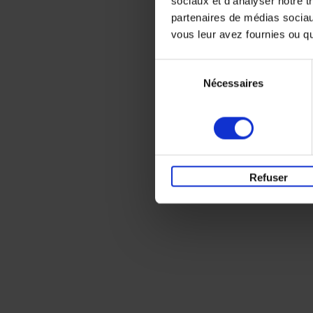
sociaux et d'analyser notre t
partenaires de médias sociaux
vous leur avez fournies ou qu'
Sélection
Nécessaires
du
consentement
Refuser