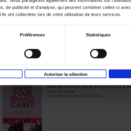
rafic. Nous partageons également des informations sur l'utilisati
, de publicité et d'analyse, qui peuvent combiner celles-ci avec
Digital marketing like a PRO -
ils ont collectées lors de votre utilisation de leurs services.
completely revised edition
(EN)
Prepare. Run. Optimize.
Clo Willaerts
Préférences
Statistiques
Couverture souple
2022
226
Autoriser la sélection
Does Your Brand Care?
(EN)
Building a Better World with the C A R E pr
Isabel Verstraete
Couverture souple
2021
147