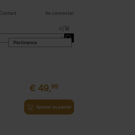
Contact
Se connecter
0
Pertinence
€
49,
99
Ajouter au panier