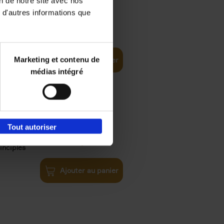
on de notre site avec nos
 d'autres informations que
€
35,
50
Marketing et contenu de
Ajouter au panier
médias intégré
Tout autoriser
€
34,
99
inciples
Ajouter au panier