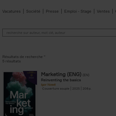
Vacatures
Société
Presse
Emploi - Stage
Ventes
Résultats de recherche ''
5 résultats
Marketing (ENG)
(EN)
lter
Reinventing the basics
Igor Nowé
Couverture souple
2025
208
te filter
r
Feyter filter
an Belleghem filter