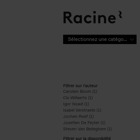
Aller au contenu principal
Sélectionnez une catégorie
Filtrer sur l'auteur
Carolien Boom (1)
Apply Carolien Boom fi
Clo Willaerts (1)
Apply Clo Willaerts filter
Igor Nowé (1)
Apply Igor Nowé filter
Isabel Verstraete (1)
Apply Isabel Verstrae
Jochen Roef (1)
Apply Jochen Roef filte
Jozefien De Feyter (1)
Apply Jozefien De 
Steven Van Belleghem (1)
Apply Steven V
Filtrer sur la disponibilité