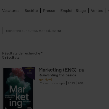
Vacatures
Société
Presse
Emploi - Stage
Ventes
Résultats de recherche ''
5 résultats
Marketing (ENG)
(EN)
lter
Reinventing the basics
Igor Nowé
Couverture souple
2025
208
te filter
r
Feyter filter
an Belleghem filter