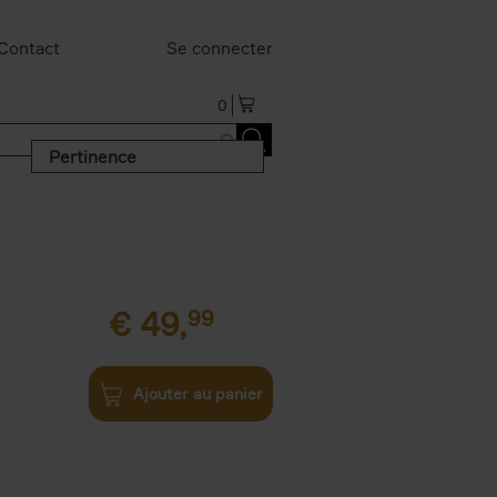
Contact
Se connecter
0
Pertinence
€
49,
99
Ajouter au panier