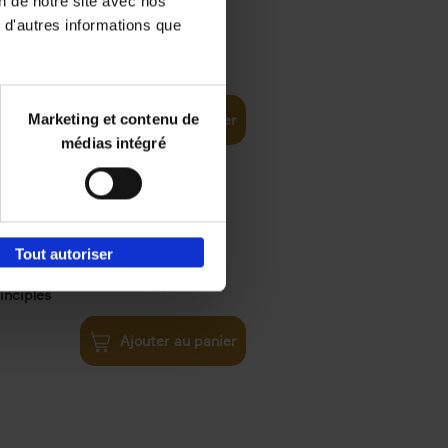
on de notre site avec nos
 d'autres informations que
€
35,
50
Marketing et contenu de
Ajouter au panier
médias intégré
Tout autoriser
€
34,
99
inciples
Ajouter au panier