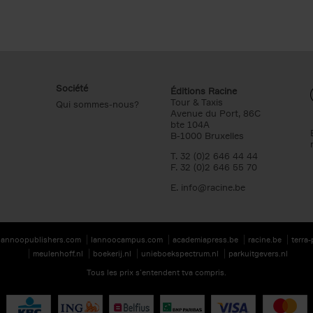
Société
Éditions Racine
Tour & Taxis
Qui sommes-nous?
Avenue du Port, 86C
bte 104A
B-1000 Bruxelles
T. 32 (0)2 646 44 44
F. 32 (0)2 646 55 70
E.
info@racine.be
lannoopublishers.com
lannoocampus.com
academiapress.be
racine.be
terra
meulenhoff.nl
boekerij.nl
unieboekspectrum.nl
parkuitgevers.nl
Tous les prix s’entendent tva compris.