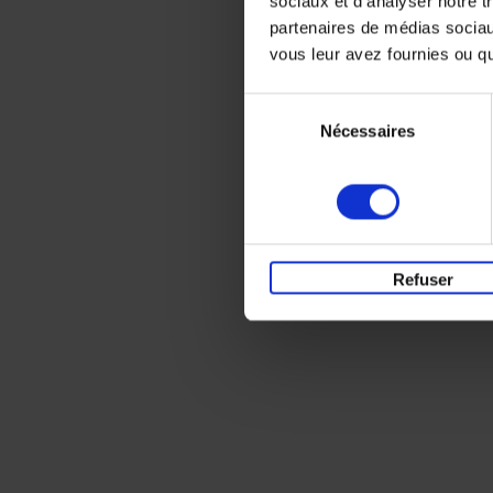
sociaux et d'analyser notre t
partenaires de médias sociaux
vous leur avez fournies ou qu'
Sélection
Nécessaires
du
consentement
Refuser