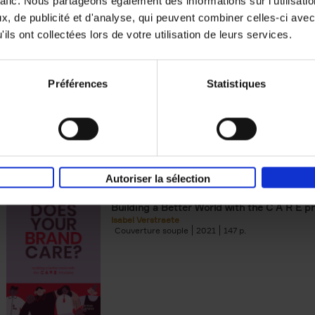
rafic. Nous partageons également des informations sur l'utilisati
, de publicité et d'analyse, qui peuvent combiner celles-ci avec
Digital marketing like a PRO -
ils ont collectées lors de votre utilisation de leurs services.
completely revised edition
(EN)
Prepare. Run. Optimize.
Clo Willaerts
Préférences
Statistiques
Couverture souple
2022
226
Autoriser la sélection
Does Your Brand Care?
(EN)
Building a Better World with the C A R E pr
Isabel Verstraete
Couverture souple
2021
147