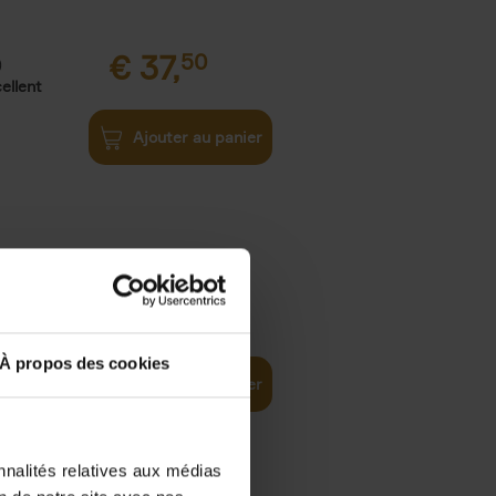
€
37,
50
)
ellent
Ajouter au panier
iness
€
29,
99
(EN)
tal world
À propos des cookies
Ajouter au panier
nnalités relatives aux médias