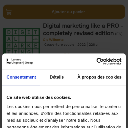
Ajouter au panier
Digital marketing like a PRO -
completely revised edition
(EN)
Clo Willaerts
Couverture souple
2022
226
€
35,
50
Consentement
Détails
À propos des cookies
Ajouter au panier
Ce site web utilise des cookies.
Les cookies nous permettent de personnaliser le contenu
The Offer You Can't
et les annonces, d'offrir des fonctionnalités relatives aux
Refuse
(EN)
médias sociaux et d'analyser notre trafic. Nous
Steven Van Belleghem
partageons également des informations sur l'utilisation de
Couverture souple
2020
256