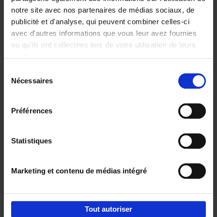
notre site avec nos partenaires de médias sociaux, de
€
37,
50
publicité et d'analyse, qui peuvent combiner celles-ci
avec d'autres informations que vous leur avez fournies
ou qu'ils ont collectées lors de votre utilisation de leurs
services.
Sélection
Nécessaires
du
Ajouter au panier
consentement
Building Bonds = Building
Préférences
Business
(EN)
Jochen Roef
Jozefien De Feyter
Carolien Boom
Couverture souple
2025
200
Statistiques
€
29,
99
Marketing et contenu de médias intégré
Tout autoriser