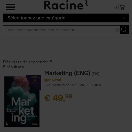
Aller au contenu principal
0
Sélectionnez une catégorie
Résultats de recherche ''
5 résultats
Marketing (ENG)
(EN)
Igor Nowé
Couverture souple
2025
208
€
49,
99