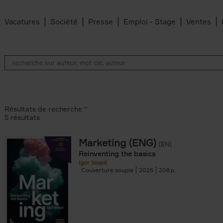
Vacatures
Société
Presse
Emploi - Stage
Ventes
Résultats de recherche ''
5 résultats
Marketing (ENG)
(EN)
lter
Reinventing the basics
Igor Nowé
Couverture souple
2025
208
te filter
r
Feyter filter
an Belleghem filter