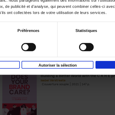
rafic. Nous partageons également des informations sur l'utilisati
, de publicité et d'analyse, qui peuvent combiner celles-ci avec
Building Bonds = Building Bus
ils ont collectées lors de votre utilisation de leurs services.
How to win buyers’ trust in a turbulent digi
Jochen Roef
Jozefien De Feyter
Carolien Boom
Couverture souple
2025
200
Préférences
Statistiques
Autoriser la sélection
Does Your Brand Care?
(EN)
Building a Better World with the C A R E pr
Isabel Verstraete
Couverture souple
2021
147