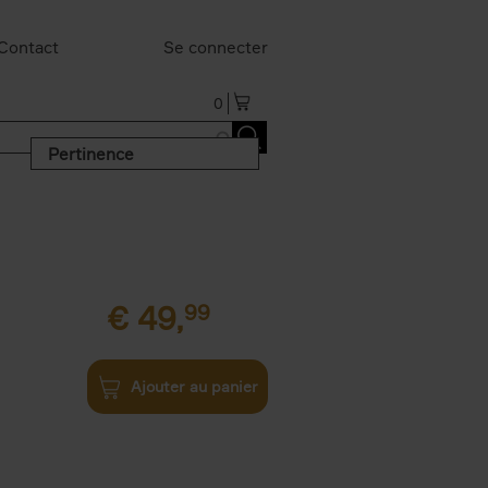
Contact
Se connecter
0
Pertinence
€
49,
99
Ajouter au panier