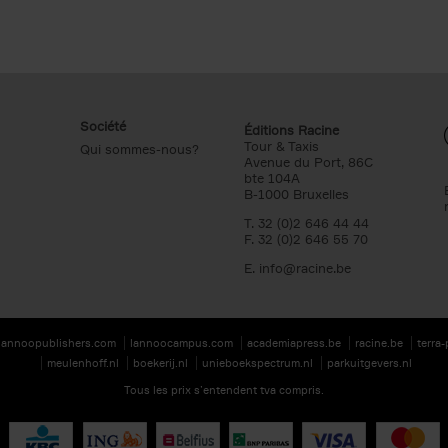
Société
Éditions Racine
Tour & Taxis
Qui sommes-nous?
Avenue du Port, 86C
bte 104A
B-1000 Bruxelles
T. 32 (0)2 646 44 44
F. 32 (0)2 646 55 70
E.
info@racine.be
lannoopublishers.com
lannoocampus.com
academiapress.be
racine.be
terra
meulenhoff.nl
boekerij.nl
unieboekspectrum.nl
parkuitgevers.nl
Tous les prix s’entendent tva compris.