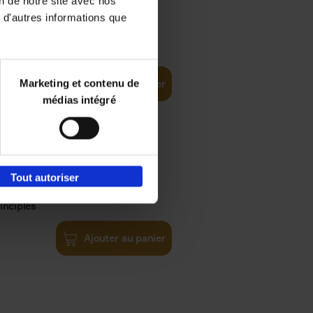
on de notre site avec nos
 d'autres informations que
iness
€
29,
99
(EN)
tal world
Marketing et contenu de
Ajouter au panier
médias intégré
Tout autoriser
€
34,
99
inciples
Ajouter au panier