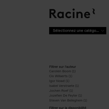
Aller au contenu principal
Sélectionnez une catégorie
Filtrer sur l'auteur
Carolien Boom (1)
Apply Carolien Boom fi
Clo Willaerts (1)
Apply Clo Willaerts filter
Igor Nowé (1)
Apply Igor Nowé filter
Isabel Verstraete (1)
Apply Isabel Verstrae
Jochen Roef (1)
Apply Jochen Roef filte
Jozefien De Feyter (1)
Apply Jozefien De 
Steven Van Belleghem (1)
Apply Steven V
Filtrer sur la disponibilité