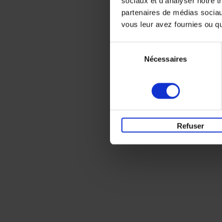
sociaux et d'analyser notre t
partenaires de médias sociaux
vous leur avez fournies ou qu'
Sélection
Nécessaires
du
consentement
Refuser