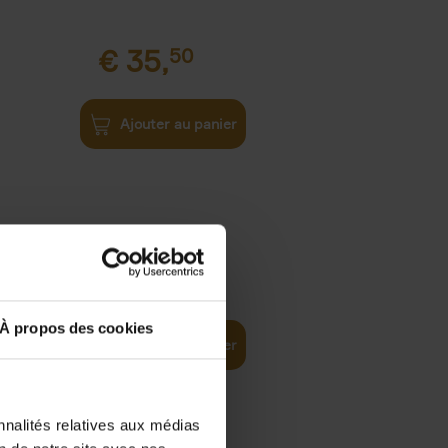
€
35,
50
Ajouter au panier
€
37,
50
)
ellent
À propos des cookies
Ajouter au panier
nnalités relatives aux médias