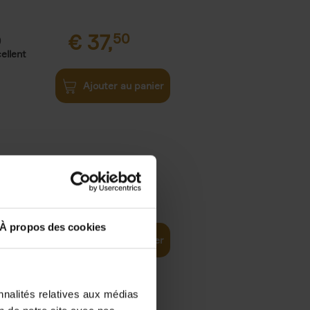
€
37,
50
)
ellent
Ajouter au panier
iness
€
29,
99
(EN)
tal world
À propos des cookies
Ajouter au panier
nnalités relatives aux médias