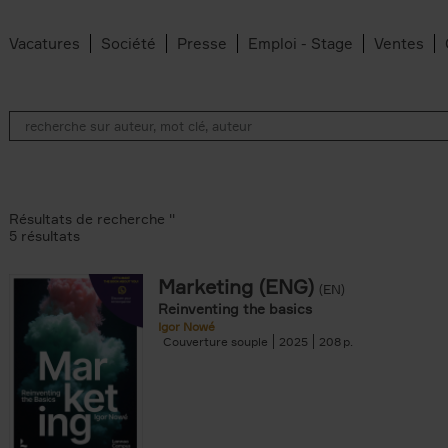
Vacatures
Société
Presse
Emploi - Stage
Ventes
Résultats de recherche ''
5 résultats
Marketing (ENG)
(EN)
lter
Reinventing the basics
Igor Nowé
Couverture souple
2025
208
te filter
r
Feyter filter
an Belleghem filter