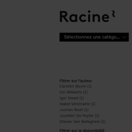
Aller au contenu principal
Sélectionnez une catégorie
Filtrer sur l'auteur
Carolien Boom (1)
Apply Carolien Boom fi
Clo Willaerts (1)
Apply Clo Willaerts filter
Igor Nowé (1)
Apply Igor Nowé filter
Isabel Verstraete (1)
Apply Isabel Verstrae
Jochen Roef (1)
Apply Jochen Roef filte
Jozefien De Feyter (1)
Apply Jozefien De 
Steven Van Belleghem (1)
Apply Steven V
Filtrer sur la disponibilité