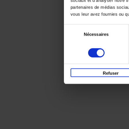
sociaux et d'analyser notre t
partenaires de médias sociaux
vous leur avez fournies ou qu'
Sélection
Nécessaires
du
consentement
Refuser