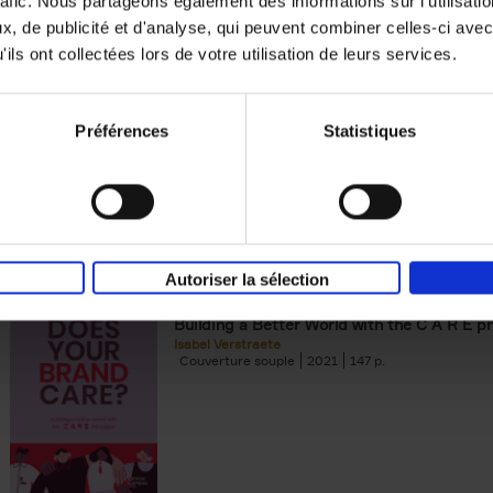
rafic. Nous partageons également des informations sur l'utilisati
, de publicité et d'analyse, qui peuvent combiner celles-ci avec
Digital marketing like a PRO -
ils ont collectées lors de votre utilisation de leurs services.
completely revised edition
(EN)
Prepare. Run. Optimize.
Clo Willaerts
Préférences
Statistiques
Couverture souple
2022
226
Autoriser la sélection
Does Your Brand Care?
(EN)
Building a Better World with the C A R E pr
Isabel Verstraete
Couverture souple
2021
147