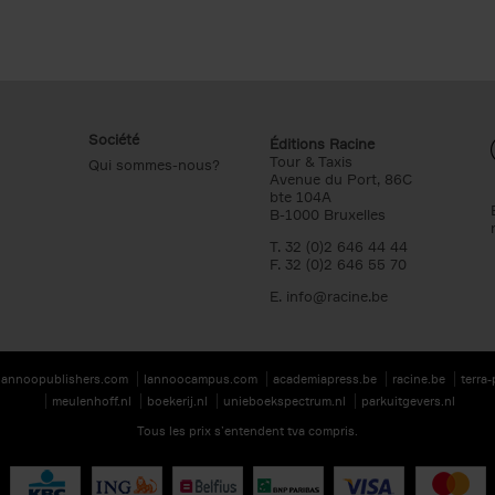
Société
Éditions Racine
Tour & Taxis
Qui sommes-nous?
Avenue du Port, 86C
bte 104A
B-1000 Bruxelles
T. 32 (0)2 646 44 44
F. 32 (0)2 646 55 70
E.
info@racine.be
lannoopublishers.com
lannoocampus.com
academiapress.be
racine.be
terra
meulenhoff.nl
boekerij.nl
unieboekspectrum.nl
parkuitgevers.nl
Tous les prix s’entendent tva compris.