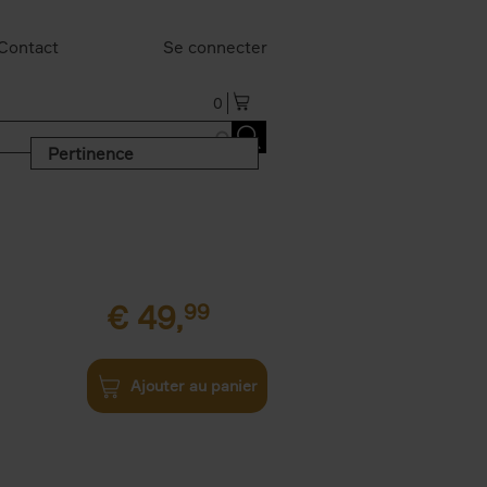
Contact
Se connecter
0
Pertinence
€
49,
99
Ajouter au panier