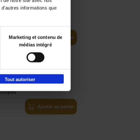
on de notre site avec nos
 d'autres informations que
€
35,
50
Marketing et contenu de
Ajouter au panier
médias intégré
Tout autoriser
€
34,
99
inciples
Ajouter au panier