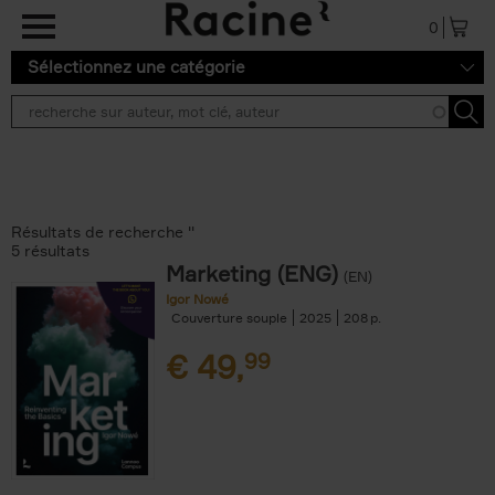
Aller au contenu principal
0
Sélectionnez une catégorie
Résultats de recherche ''
5 résultats
Marketing (ENG)
(EN)
Igor Nowé
Couverture souple
2025
208
€
49,
99