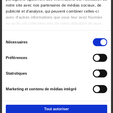
notre site avec nos partenaires de médias sociaux, de
€
29,
99
publicité et d'analyse, qui peuvent combiner celles-ci
avec d'autres informations que vous leur avez fournies
ou qu'ils ont collectées lors de votre utilisation de leurs
services.
Sélection
Nécessaires
du
Ajouter au panier
consentement
Digital marketing like a PRO -
Préférences
completely revised edition
(EN)
Clo Willaerts
Couverture souple
2022
226
Statistiques
€
35,
50
Marketing et contenu de médias intégré
Tout autoriser