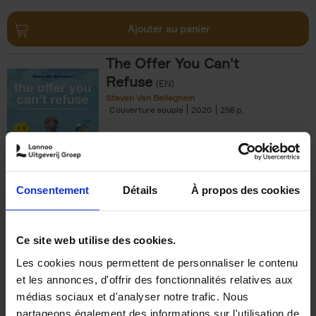
Ajouter au panier
The Offer You Can't
Refuse
(EN)
Steven Van Belleghem
Couverture souple
2020
256
€
37,
50
Consentement
Détails
À propos des cookies
Ajouter au panier
Ce site web utilise des cookies.
Les cookies nous permettent de personnaliser le contenu
Building Bonds = Building
et les annonces, d'offrir des fonctionnalités relatives aux
Business
(EN)
médias sociaux et d'analyser notre trafic. Nous
Jochen Roef
Jozefien De Feyter
Carolien Boom
partageons également des informations sur l'utilisation de
Couverture souple
2025
200