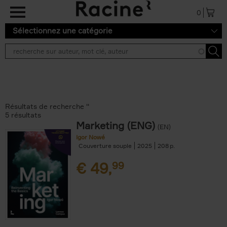
Aller au contenu principal
0
Sélectionnez une catégorie
Résultats de recherche ''
5 résultats
Marketing (ENG)
(EN)
Igor Nowé
Couverture souple
2025
208
€
49,
99