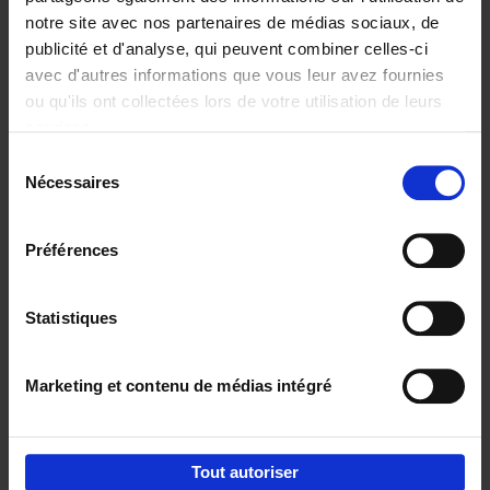
notre site avec nos partenaires de médias sociaux, de
€
29,
99
publicité et d'analyse, qui peuvent combiner celles-ci
avec d'autres informations que vous leur avez fournies
ou qu'ils ont collectées lors de votre utilisation de leurs
services.
Sélection
Nécessaires
du
Ajouter au panier
consentement
Digital marketing like a PRO -
Préférences
completely revised edition
(EN)
Clo Willaerts
Couverture souple
2022
226
Statistiques
€
35,
50
Marketing et contenu de médias intégré
Tout autoriser