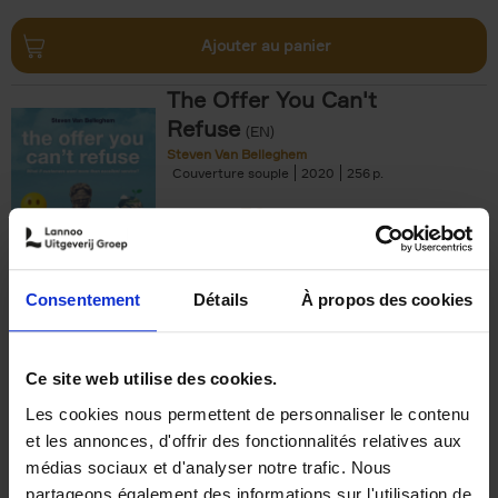
Ajouter au panier
The Offer You Can't
Refuse
(EN)
Steven Van Belleghem
Couverture souple
2020
256
€
37,
50
Consentement
Détails
À propos des cookies
Ajouter au panier
Ce site web utilise des cookies.
Les cookies nous permettent de personnaliser le contenu
Building Bonds = Building
et les annonces, d'offrir des fonctionnalités relatives aux
Business
(EN)
médias sociaux et d'analyser notre trafic. Nous
Jochen Roef
Jozefien De Feyter
Carolien Boom
partageons également des informations sur l'utilisation de
Couverture souple
2025
200