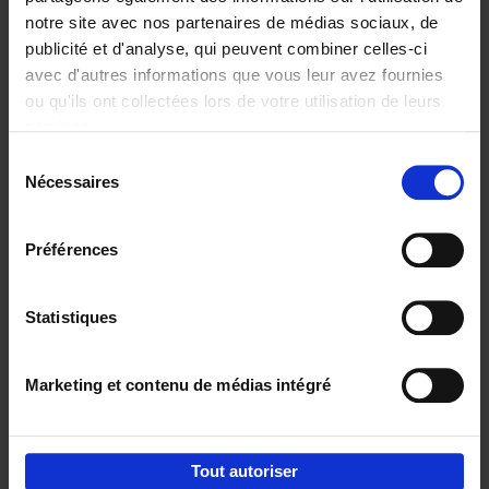
notre site avec nos partenaires de médias sociaux, de
€
37,
50
publicité et d'analyse, qui peuvent combiner celles-ci
avec d'autres informations que vous leur avez fournies
ou qu'ils ont collectées lors de votre utilisation de leurs
services.
Sélection
Nécessaires
du
Ajouter au panier
consentement
Building Bonds = Building
Préférences
Business
(EN)
Jochen Roef
Jozefien De Feyter
Carolien Boom
Couverture souple
2025
200
Statistiques
€
29,
99
Marketing et contenu de médias intégré
Tout autoriser