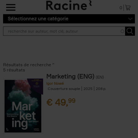
Aller au contenu principal
0
Sélectionnez une catégorie
Résultats de recherche ''
5 résultats
Marketing (ENG)
(EN)
Igor Nowé
Couverture souple
2025
208
€
49,
99