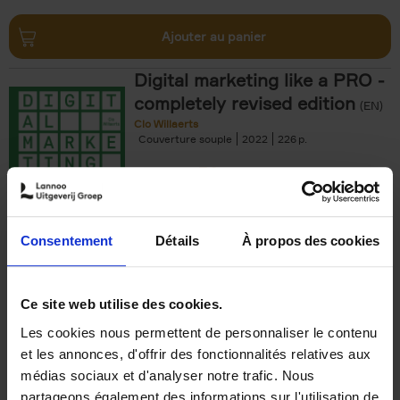
Ajouter au panier
Digital marketing like a PRO -
completely revised edition
(EN)
Clo Willaerts
Couverture souple
2022
226
€
35,
50
Consentement
Détails
À propos des cookies
Ajouter au panier
Ce site web utilise des cookies.
Les cookies nous permettent de personnaliser le contenu
The Offer You Can't
et les annonces, d'offrir des fonctionnalités relatives aux
Refuse
(EN)
médias sociaux et d'analyser notre trafic. Nous
Steven Van Belleghem
partageons également des informations sur l'utilisation de
Couverture souple
2020
256