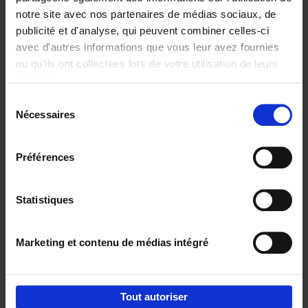
notre site avec nos partenaires de médias sociaux, de
€
29,
99
publicité et d'analyse, qui peuvent combiner celles-ci
avec d'autres informations que vous leur avez fournies
ou qu'ils ont collectées lors de votre utilisation de leurs
services.
Sélection
Nécessaires
du
Ajouter au panier
consentement
Digital marketing like a PRO -
Préférences
completely revised edition
(EN)
Clo Willaerts
Couverture souple
2022
226
Statistiques
€
35,
50
Marketing et contenu de médias intégré
Tout autoriser