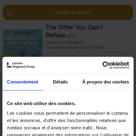
Ajouter au panier
The Offer You Can't
Refuse
(EN)
Steven Van Belleghem
Couverture souple
2020
256
€
37,
50
Consentement
Détails
À propos des cookies
Ajouter au panier
Ce site web utilise des cookies.
Les cookies nous permettent de personnaliser le contenu
Building Bonds = Building
et les annonces, d'offrir des fonctionnalités relatives aux
Business
(EN)
médias sociaux et d'analyser notre trafic. Nous
Jochen Roef
Jozefien De Feyter
Carolien Boom
partageons également des informations sur l'utilisation de
Couverture souple
2025
200