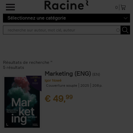
Aller au contenu principal
0
Sélectionnez une catégorie
Résultats de recherche ''
5 résultats
Marketing (ENG)
(EN)
Igor Nowé
Couverture souple
2025
208
€
49,
99