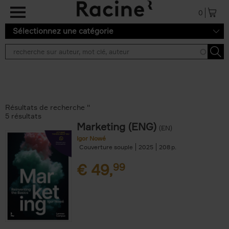
Aller au contenu principal
0
Sélectionnez une catégorie
Résultats de recherche ''
5 résultats
Marketing (ENG)
(EN)
Igor Nowé
Couverture souple
2025
208
€
49,
99