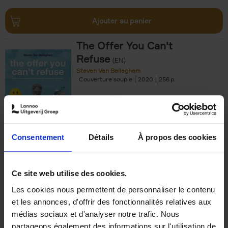
Ajouter au panier
The Offer You Can't
Refuse
(EN)
Steven Van Belleghem
Couverture souple
2020
256
€
37,
50
Consentement
Détails
À propos des cookies
Ajouter au panier
Ce site web utilise des cookies.
Les cookies nous permettent de personnaliser le contenu
Building Bonds = Building
et les annonces, d'offrir des fonctionnalités relatives aux
Business
(EN)
médias sociaux et d'analyser notre trafic. Nous
Jochen Roef
Jozefien De Feyter
Carolien Boom
partageons également des informations sur l'utilisation de
Couverture souple
2025
200