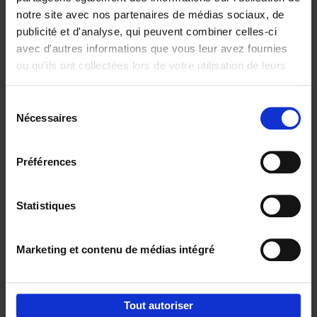
notre site avec nos partenaires de médias sociaux, de
€
29,
99
publicité et d'analyse, qui peuvent combiner celles-ci
avec d'autres informations que vous leur avez fournies
ou qu'ils ont collectées lors de votre utilisation de leurs
services.
Sélection
Nécessaires
du
Ajouter au panier
consentement
Digital marketing like a PRO -
Préférences
completely revised edition
(EN)
Clo Willaerts
Couverture souple
2022
226
Statistiques
€
35,
50
Marketing et contenu de médias intégré
Tout autoriser