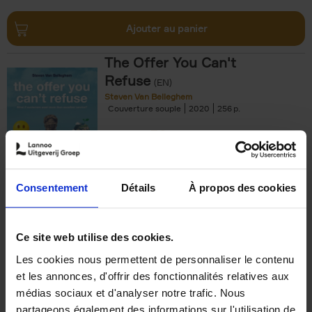
Ajouter au panier
The Offer You Can't
Refuse
(EN)
Steven Van Belleghem
Couverture souple
2020
256
€
37,
50
Consentement
Détails
À propos des cookies
Ajouter au panier
Ce site web utilise des cookies.
Les cookies nous permettent de personnaliser le contenu
Building Bonds = Building
et les annonces, d'offrir des fonctionnalités relatives aux
Business
(EN)
médias sociaux et d'analyser notre trafic. Nous
Jochen Roef
Jozefien De Feyter
Carolien Boom
partageons également des informations sur l'utilisation de
Couverture souple
2025
200