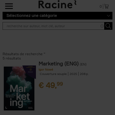
Aller au contenu principal
0
Sélectionnez une catégorie
Résultats de recherche ''
5 résultats
Marketing (ENG)
(EN)
Igor Nowé
Couverture souple
2025
208
€
49,
99