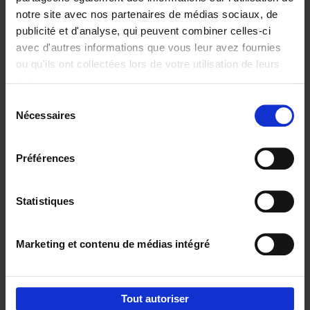
notre site avec nos partenaires de médias sociaux, de
€
29,
99
publicité et d'analyse, qui peuvent combiner celles-ci
avec d'autres informations que vous leur avez fournies
ou qu'ils ont collectées lors de votre utilisation de leurs
services.
Sélection
Nécessaires
du
Ajouter au panier
consentement
Digital marketing like a PRO -
Préférences
completely revised edition
(EN)
Clo Willaerts
Couverture souple
2022
226
Statistiques
€
35,
50
Marketing et contenu de médias intégré
Tout autoriser