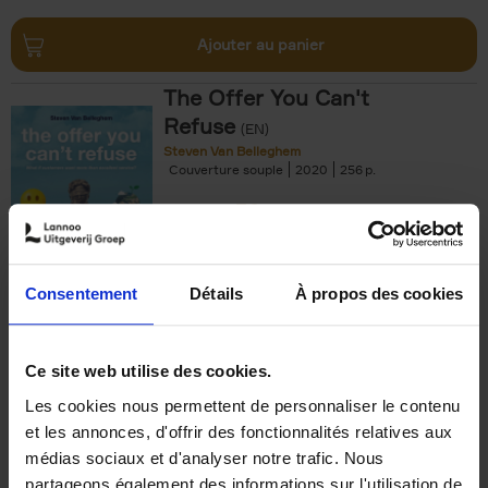
Ajouter au panier
The Offer You Can't
Refuse
(EN)
Steven Van Belleghem
Couverture souple
2020
256
€
37,
50
Consentement
Détails
À propos des cookies
Ajouter au panier
Ce site web utilise des cookies.
Les cookies nous permettent de personnaliser le contenu
Building Bonds = Building
et les annonces, d'offrir des fonctionnalités relatives aux
Business
(EN)
médias sociaux et d'analyser notre trafic. Nous
Jochen Roef
Jozefien De Feyter
Carolien Boom
partageons également des informations sur l'utilisation de
Couverture souple
2025
200