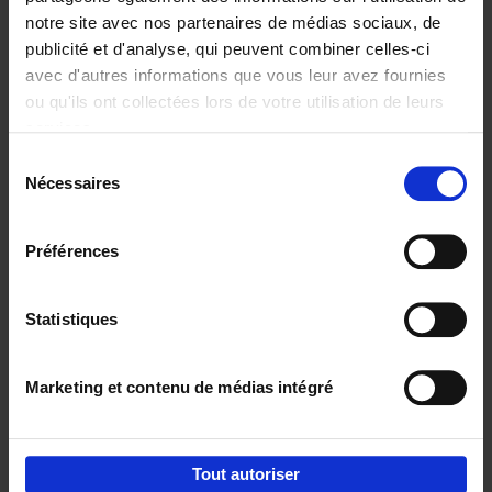
notre site avec nos partenaires de médias sociaux, de
€
29,
99
publicité et d'analyse, qui peuvent combiner celles-ci
avec d'autres informations que vous leur avez fournies
ou qu'ils ont collectées lors de votre utilisation de leurs
services.
Sélection
Nécessaires
du
Ajouter au panier
consentement
Digital marketing like a PRO -
Préférences
completely revised edition
(EN)
Clo Willaerts
Couverture souple
2022
226
Statistiques
€
35,
50
Marketing et contenu de médias intégré
Tout autoriser