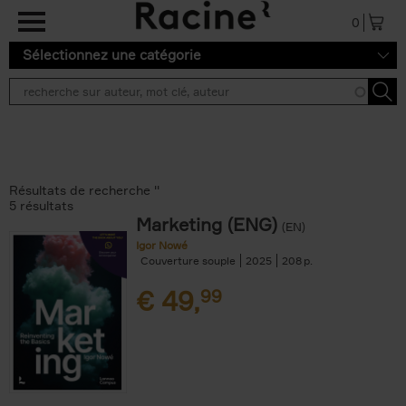
Aller au contenu principal
0
Sélectionnez une catégorie
Résultats de recherche ''
5 résultats
Marketing (ENG)
(EN)
Igor Nowé
Couverture souple
2025
208
€
49,
99