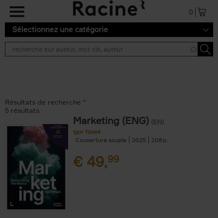
Aller au contenu principal
0
Sélectionnez une catégorie
Résultats de recherche ''
5 résultats
Marketing (ENG)
(EN)
Igor Nowé
Couverture souple
2025
208
€
49,
99