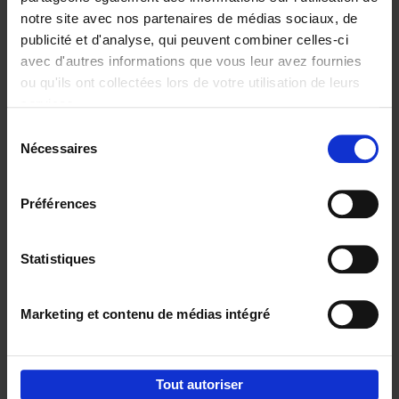
notre site avec nos partenaires de médias sociaux, de
€
29,
99
publicité et d'analyse, qui peuvent combiner celles-ci
avec d'autres informations que vous leur avez fournies
ou qu'ils ont collectées lors de votre utilisation de leurs
services.
Sélection
Nécessaires
du
Ajouter au panier
consentement
Digital marketing like a PRO -
Préférences
completely revised edition
(EN)
Clo Willaerts
Couverture souple
2022
226
Statistiques
€
35,
50
Marketing et contenu de médias intégré
Tout autoriser