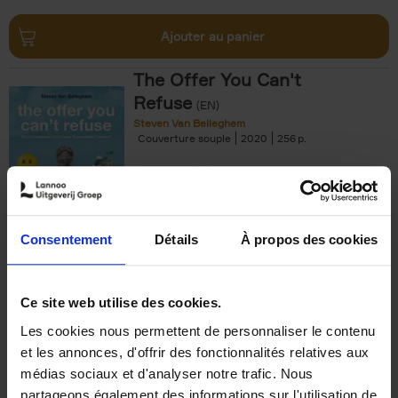
Ajouter au panier
The Offer You Can't
Refuse
(EN)
Steven Van Belleghem
Couverture souple
2020
256
€
37,
50
Consentement
Détails
À propos des cookies
Ajouter au panier
Ce site web utilise des cookies.
Les cookies nous permettent de personnaliser le contenu
Building Bonds = Building
et les annonces, d'offrir des fonctionnalités relatives aux
Business
(EN)
médias sociaux et d'analyser notre trafic. Nous
Jochen Roef
Jozefien De Feyter
Carolien Boom
partageons également des informations sur l'utilisation de
Couverture souple
2025
200