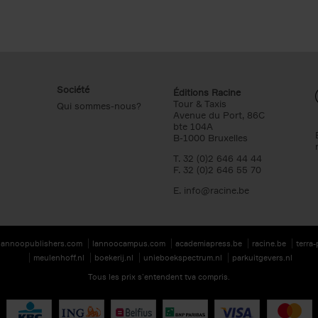
Société
Éditions Racine
Tour & Taxis
Qui sommes-nous?
Avenue du Port, 86C
bte 104A
B-1000 Bruxelles
T. 32 (0)2 646 44 44
F. 32 (0)2 646 55 70
E.
info@racine.be
lannoopublishers.com
lannoocampus.com
academiapress.be
racine.be
terra
meulenhoff.nl
boekerij.nl
unieboekspectrum.nl
parkuitgevers.nl
Tous les prix s’entendent tva compris.