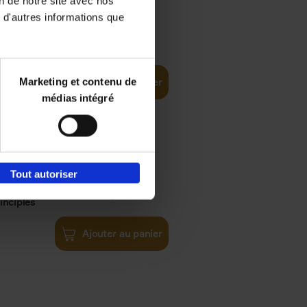
on de notre site avec nos
 d'autres informations que
€
35,
50
Marketing et contenu de
Ajouter au panier
médias intégré
Tout autoriser
€
34,
99
inciples
Ajouter au panier