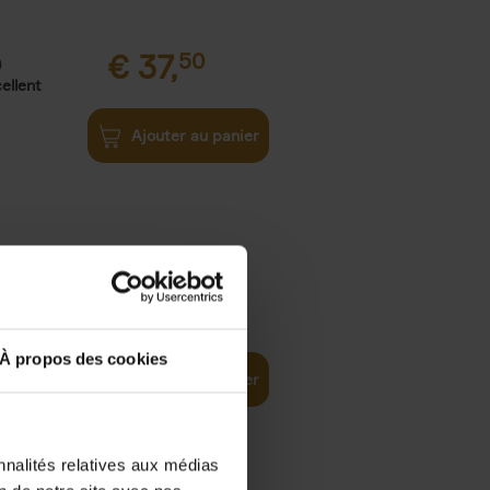
€
37,
50
)
ellent
Ajouter au panier
iness
€
29,
99
(EN)
tal world
À propos des cookies
Ajouter au panier
nnalités relatives aux médias