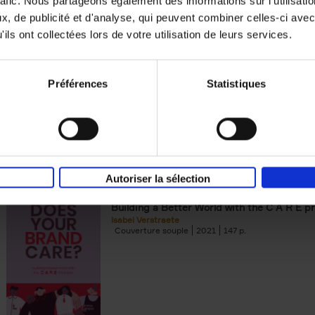
rafic. Nous partageons également des informations sur l'utilisati
, de publicité et d'analyse, qui peuvent combiner celles-ci avec
Digital marketing like a PRO -
ils ont collectées lors de votre utilisation de leurs services.
completely revised edition
(EN)
Prepare. Run. Optimize.
Clo Willaerts
Préférences
Statistiques
Couverture souple
2022
226
Autoriser la sélection
Does Your Brand Care?
(EN)
Building a Better World with the C A R E pr
Isabel Verstraete
Couverture souple
2021
147