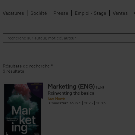
Vacatures
Société
Presse
Emploi - Stage
Ventes
Résultats de recherche ''
5 résultats
Marketing (ENG)
(EN)
lter
Reinventing the basics
Igor Nowé
Couverture souple
2025
208
te filter
r
Feyter filter
an Belleghem filter