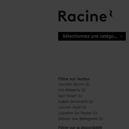
Aller au contenu principal
Sélectionnez une catégorie
Filtrer sur l'auteur
Carolien Boom (1)
Apply Carolien Boom fi
Clo Willaerts (1)
Apply Clo Willaerts filter
Igor Nowé (1)
Apply Igor Nowé filter
Isabel Verstraete (1)
Apply Isabel Verstrae
Jochen Roef (1)
Apply Jochen Roef filte
Jozefien De Feyter (1)
Apply Jozefien De 
Steven Van Belleghem (1)
Apply Steven V
Filtrer sur la disponibilité