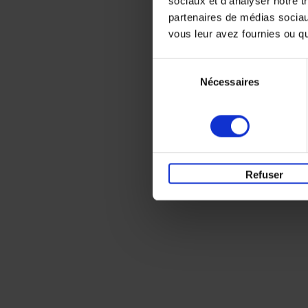
sociaux et d'analyser notre t
partenaires de médias sociaux
vous leur avez fournies ou qu'
Sélection
Nécessaires
du
consentement
Refuser