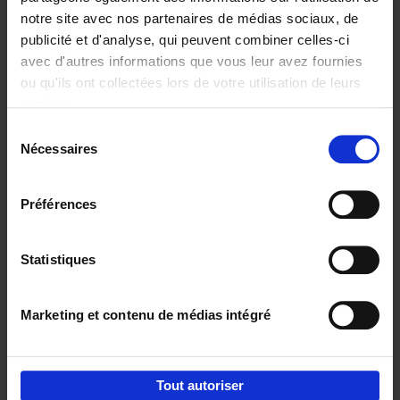
notre site avec nos partenaires de médias sociaux, de
€
29,
99
publicité et d'analyse, qui peuvent combiner celles-ci
avec d'autres informations que vous leur avez fournies
ou qu'ils ont collectées lors de votre utilisation de leurs
services.
Sélection
Nécessaires
du
Ajouter au panier
consentement
Digital marketing like a PRO -
Préférences
completely revised edition
(EN)
Clo Willaerts
Couverture souple
2022
226
Statistiques
€
35,
50
Marketing et contenu de médias intégré
Tout autoriser