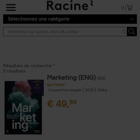
Aller au contenu principal
0
Sélectionnez une catégorie
Résultats de recherche ''
5 résultats
Marketing (ENG)
(EN)
Igor Nowé
Couverture souple
2025
208
€
49,
99