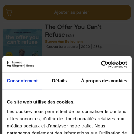
Ajouter au panier
The Offer You Can't
Refuse
(EN)
Steven Van Belleghem
Couverture souple
2020
256
€
37,
50
Consentement
Détails
À propos des cookies
Ajouter au panier
Ce site web utilise des cookies.
Les cookies nous permettent de personnaliser le contenu
Building Bonds = Building
et les annonces, d'offrir des fonctionnalités relatives aux
Business
(EN)
médias sociaux et d'analyser notre trafic. Nous
Jochen Roef
Jozefien De Feyter
Carolien Boom
partageons également des informations sur l'utilisation de
Couverture souple
2025
200