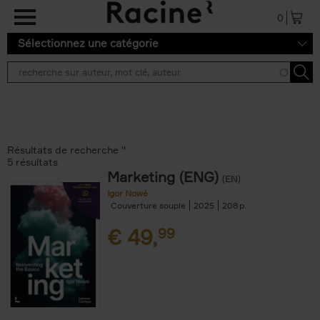
Aller au contenu principal
0
Sélectionnez une catégorie
Résultats de recherche ''
5 résultats
Marketing (ENG)
(EN)
Igor Nowé
Couverture souple
2025
208
€
49,
99