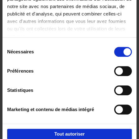
notre site avec nos partenaires de médias sociaux, de
€
29,
99
publicité et d'analyse, qui peuvent combiner celles-ci
avec d'autres informations que vous leur avez fournies
ou qu'ils ont collectées lors de votre utilisation de leurs
services.
Sélection
Nécessaires
du
Ajouter au panier
consentement
Digital marketing like a PRO -
Préférences
completely revised edition
(EN)
Clo Willaerts
Couverture souple
2022
226
Statistiques
€
35,
50
Marketing et contenu de médias intégré
Tout autoriser