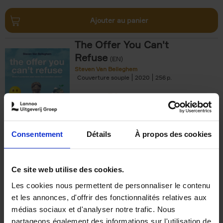
Ajouter au panier
The Offer You Can't
Refuse
(EN)
Steven Van Belleghem
Couverture souple
2020
256
€
37,
50
Consentement
Détails
À propos des cookies
Ajouter au panier
Ce site web utilise des cookies.
Les cookies nous permettent de personnaliser le contenu
Building Bonds = Building
et les annonces, d'offrir des fonctionnalités relatives aux
Business
(EN)
médias sociaux et d'analyser notre trafic. Nous
Jochen Roef
Jozefien De Feyter
Carolien Boom
partageons également des informations sur l'utilisation de
Couverture souple
2025
200