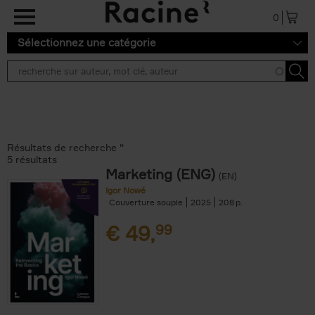
Aller au contenu principal
0
Sélectionnez une catégorie
Résultats de recherche ''
5 résultats
Marketing (ENG)
(EN)
Igor Nowé
Couverture souple
2025
208
€
49,
99