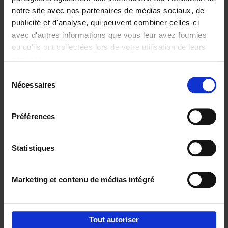
notre site avec nos partenaires de médias sociaux, de
€
29,
99
publicité et d'analyse, qui peuvent combiner celles-ci
avec d'autres informations que vous leur avez fournies
ou qu'ils ont collectées lors de votre utilisation de leurs
services.
Sélection
Nécessaires
du
Ajouter au panier
consentement
Digital marketing like a PRO -
Préférences
completely revised edition
(EN)
Clo Willaerts
Couverture souple
2022
226
Statistiques
€
35,
50
Marketing et contenu de médias intégré
Tout autoriser