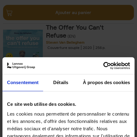
Ajouter au panier
The Offer You Can't
Refuse
(EN)
Steven Van Belleghem
Couverture souple
2020
256
€
37,
50
Consentement
Détails
À propos des cookies
Ajouter au panier
Ce site web utilise des cookies.
Les cookies nous permettent de personnaliser le contenu
Building Bonds = Building
et les annonces, d'offrir des fonctionnalités relatives aux
Business
(EN)
médias sociaux et d'analyser notre trafic. Nous
Jochen Roef
Jozefien De Feyter
Carolien Boom
partageons également des informations sur l'utilisation de
Couverture souple
2025
200