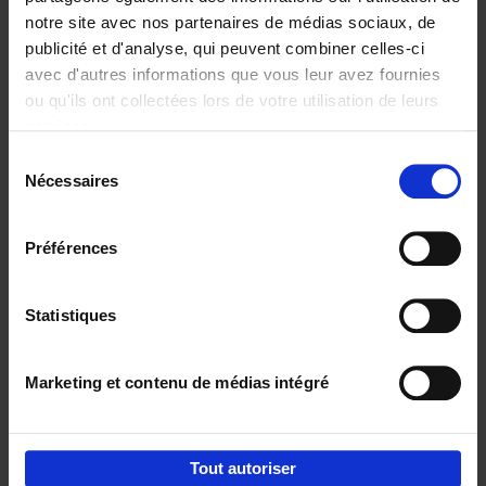
notre site avec nos partenaires de médias sociaux, de
€
29,
99
publicité et d'analyse, qui peuvent combiner celles-ci
avec d'autres informations que vous leur avez fournies
ou qu'ils ont collectées lors de votre utilisation de leurs
services.
Sélection
Nécessaires
du
Ajouter au panier
consentement
Digital marketing like a PRO -
Préférences
completely revised edition
(EN)
Clo Willaerts
Couverture souple
2022
226
Statistiques
€
35,
50
Marketing et contenu de médias intégré
Tout autoriser