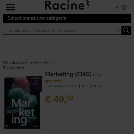
Aller au contenu principal
0
Sélectionnez une catégorie
Résultats de recherche ''
5 résultats
Marketing (ENG)
(EN)
Igor Nowé
Couverture souple
2025
208
€
49,
99