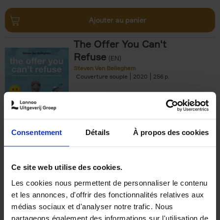
Ajouter au panier
The Offer You Can't
Refuse
(EN)
Steven Van Belleghem
Couverture souple
2020
256
€
37,
50
Consentement
Détails
À propos des cookies
Ajouter au panier
Ce site web utilise des cookies.
Les cookies nous permettent de personnaliser le contenu
Building Bonds = Building
et les annonces, d'offrir des fonctionnalités relatives aux
Business
(EN)
médias sociaux et d'analyser notre trafic. Nous
Jochen Roef
Jozefien De Feyter
Carolien Boom
partageons également des informations sur l'utilisation de
Couverture souple
2025
200