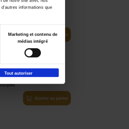
on de notre site avec nos
 d'autres informations que
iness
€
29,
99
(EN)
tal world
Marketing et contenu de
Ajouter au panier
médias intégré
Tout autoriser
€
34,
99
inciples
Ajouter au panier