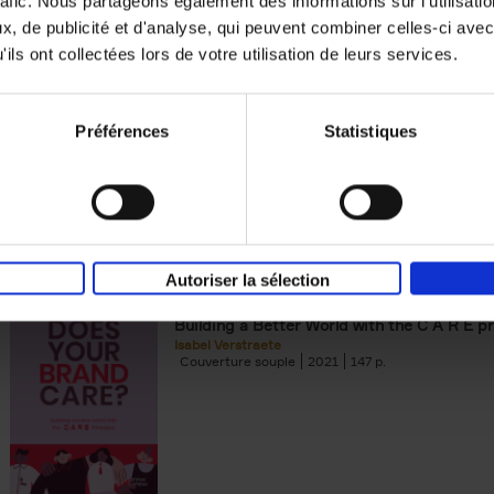
rafic. Nous partageons également des informations sur l'utilisati
, de publicité et d'analyse, qui peuvent combiner celles-ci avec
Building Bonds = Building Bus
ils ont collectées lors de votre utilisation de leurs services.
How to win buyers’ trust in a turbulent digi
Jochen Roef
Jozefien De Feyter
Carolien Boom
Couverture souple
2025
200
Préférences
Statistiques
Autoriser la sélection
Does Your Brand Care?
(EN)
Building a Better World with the C A R E pr
Isabel Verstraete
Couverture souple
2021
147