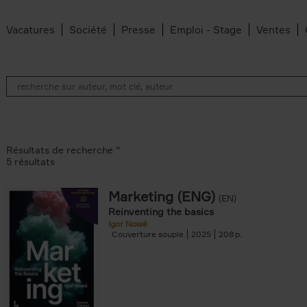
Vacatures
Société
Presse
Emploi - Stage
Ventes
Résultats de recherche ''
5 résultats
Marketing (ENG)
(EN)
lter
Reinventing the basics
Igor Nowé
Couverture souple
2025
208
te filter
r
Feyter filter
an Belleghem filter