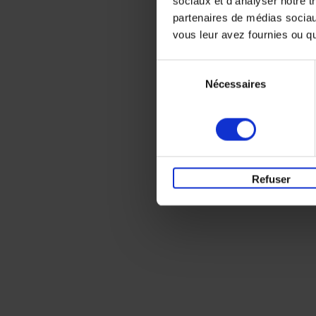
sociaux et d'analyser notre t
partenaires de médias sociaux
vous leur avez fournies ou qu'
Sélection
Nécessaires
du
consentement
Refuser