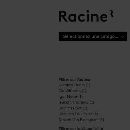
Aller au contenu principal
Sélectionnez une catégorie
Filtrer sur l'auteur
Carolien Boom (1)
Apply Carolien Boom fi
Clo Willaerts (1)
Apply Clo Willaerts filter
Igor Nowé (1)
Apply Igor Nowé filter
Isabel Verstraete (1)
Apply Isabel Verstrae
Jochen Roef (1)
Apply Jochen Roef filte
Jozefien De Feyter (1)
Apply Jozefien De 
Steven Van Belleghem (1)
Apply Steven V
Filtrer sur la disponibilité