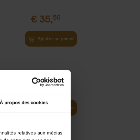
€
35,
50
Ajouter au panier
€
37,
50
)
ellent
À propos des cookies
Ajouter au panier
nnalités relatives aux médias