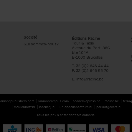
Société
Éditions Racine
Tour & Taxis
Qui sommes-nous?
Avenue du Port, 86C
bte 104A
B-1000 Bruxelles
T. 32 (0)2 646 44 44
F. 32 (0)2 646 55 70
E.
info@racine.be
lannoopublishers.com
lannoocampus.com
academiapress.be
racine.be
terra
meulenhoff.nl
boekerij.nl
unieboekspectrum.nl
parkuitgevers.nl
Tous les prix s’entendent tva compris.