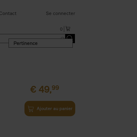
Contact
Se connecter
0
Pertinence
€
49,
99
Ajouter au panier