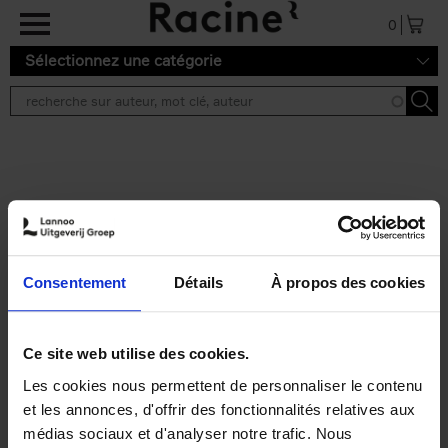
Aller au contenu principal
0
Sélectionnez une catégorie
Résultats de recherche ''
2 résultats
Does Your Brand Care?
(EN)
Isabel Verstraete
Consentement
Détails
À propos des cookies
Couverture souple
2021
147
€
34,
99
Ce site web utilise des cookies.
Les cookies nous permettent de personnaliser le contenu
et les annonces, d'offrir des fonctionnalités relatives aux
médias sociaux et d'analyser notre trafic. Nous