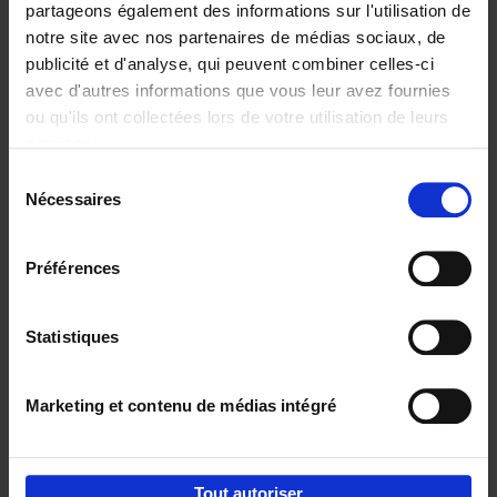
partageons également des informations sur l'utilisation de
notre site avec nos partenaires de médias sociaux, de
Ajouter au panier
publicité et d'analyse, qui peuvent combiner celles-ci
avec d'autres informations que vous leur avez fournies
The CARE Principles -
ou qu'ils ont collectées lors de votre utilisation de leurs
Leadership Playbook
(EN)
services.
Isabel Verstraete
Couverture souple
2024
216
Sélection
Nécessaires
du
€
34,
99
consentement
Préférences
Statistiques
Ajouter au panier
Marketing et contenu de médias intégré
Envie de bonnes idées de lecture, de
réductions, d’actions et d’inspiration ?
Tout autoriser