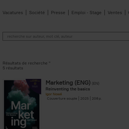
Vacatures
Société
Presse
Emploi - Stage
Ventes
Résultats de recherche ''
5 résultats
Marketing (ENG)
(EN)
lter
Reinventing the basics
Igor Nowé
Couverture souple
2025
208
te filter
r
Feyter filter
an Belleghem filter