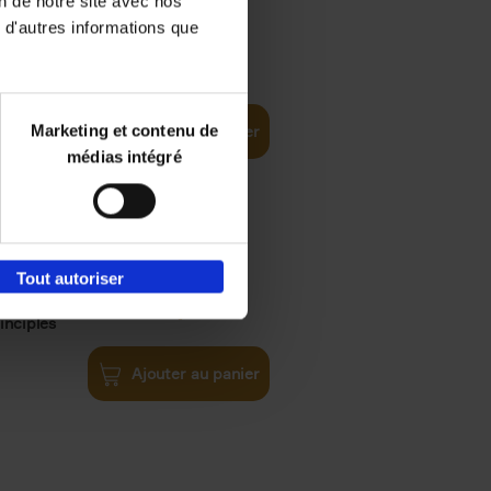
on de notre site avec nos
 d'autres informations que
iness
€
29,
99
(EN)
tal world
Marketing et contenu de
Ajouter au panier
médias intégré
Tout autoriser
€
34,
99
inciples
Ajouter au panier