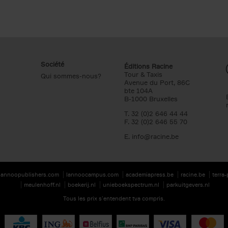
Société
Éditions Racine
Tour & Taxis
Qui sommes-nous?
Avenue du Port, 86C
bte 104A
B-1000 Bruxelles
T. 32 (0)2 646 44 44
F. 32 (0)2 646 55 70
E.
info@racine.be
lannoopublishers.com
lannoocampus.com
academiapress.be
racine.be
terra
meulenhoff.nl
boekerij.nl
unieboekspectrum.nl
parkuitgevers.nl
Tous les prix s’entendent tva compris.