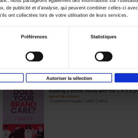
rafic. Nous partageons également des informations sur l'utilisati
, de publicité et d'analyse, qui peuvent combiner celles-ci avec
Building Bonds = Building Bus
ils ont collectées lors de votre utilisation de leurs services.
How to win buyers’ trust in a turbulent digi
Jochen Roef
Jozefien De Feyter
Carolien Boom
Couverture souple
2025
200
Préférences
Statistiques
Autoriser la sélection
Does Your Brand Care?
(EN)
Building a Better World with the C A R E pr
Isabel Verstraete
Couverture souple
2021
147