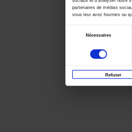
sociaux et d'analyser notre t
partenaires de médias sociaux
vous leur avez fournies ou qu'
Sélection
Nécessaires
du
consentement
Refuser