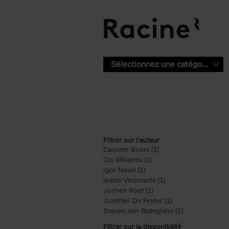
Aller au contenu principal
Sélectionnez une catégorie
Filtrer sur l'auteur
Carolien Boom (1)
Apply Carolien Boom fi
Clo Willaerts (1)
Apply Clo Willaerts filter
Igor Nowé (1)
Apply Igor Nowé filter
Isabel Verstraete (1)
Apply Isabel Verstrae
Jochen Roef (1)
Apply Jochen Roef filte
Jozefien De Feyter (1)
Apply Jozefien De 
Steven Van Belleghem (1)
Apply Steven V
Filtrer sur la disponibilité