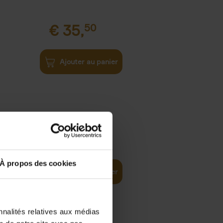
€
35,
50
Ajouter au panier
€
37,
50
)
ellent
À propos des cookies
Ajouter au panier
nnalités relatives aux médias