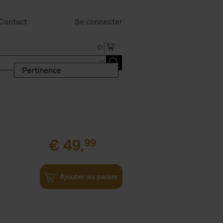
Contact
Se connecter
0
Pertinence
€
49,
99
Ajouter au panier