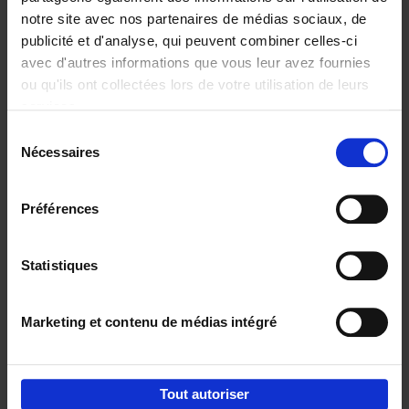
notre site avec nos partenaires de médias sociaux, de
€
29,
99
publicité et d'analyse, qui peuvent combiner celles-ci
avec d'autres informations que vous leur avez fournies
ou qu'ils ont collectées lors de votre utilisation de leurs
services.
Sélection
Nécessaires
du
Ajouter au panier
consentement
Digital marketing like a PRO -
Préférences
completely revised edition
(EN)
Clo Willaerts
Couverture souple
2022
226
Statistiques
€
35,
50
Marketing et contenu de médias intégré
Tout autoriser