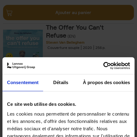
Ajouter au panier
The Offer You Can't
Refuse
(EN)
Steven Van Belleghem
Couverture souple
2020
256
€
37,
50
Consentement
Détails
À propos des cookies
Ajouter au panier
Ce site web utilise des cookies.
Les cookies nous permettent de personnaliser le contenu
Building Bonds = Building
et les annonces, d'offrir des fonctionnalités relatives aux
Business
(EN)
médias sociaux et d'analyser notre trafic. Nous
Jochen Roef
Jozefien De Feyter
Carolien Boom
partageons également des informations sur l'utilisation de
Couverture souple
2025
200