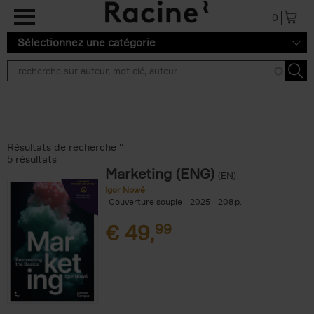
Aller au contenu principal
0
Sélectionnez une catégorie
Résultats de recherche ''
5 résultats
Marketing (ENG)
(EN)
Igor Nowé
Couverture souple
2025
208
€
49,
99