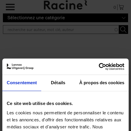
Aller au contenu principal
0
Sélectionnez une catégorie
Résultats de recherche ''
2 résultats
Operating With Positive
Impact
(EN)
Consentement
Détails
À propos des cookies
Axel Smits
Jochen Vincke
Couverture souple
2023
214
€
34,
99
Ce site web utilise des cookies.
Les cookies nous permettent de personnaliser le contenu
et les annonces, d'offrir des fonctionnalités relatives aux
médias sociaux et d'analyser notre trafic. Nous