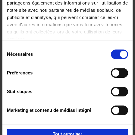
partageons également des informations sur l'utilisation de
notre site avec nos partenaires de médias sociaux, de
Ajouter au panier
publicité et d'analyse, qui peuvent combiner celles-ci
avec d'autres informations que vous leur avez fournies
Reward
(EN)
ou qu'ils ont collectées lors de votre utilisation de leurs
Axel Smits
Bart Van den Bussche
services.
Couverture souple
2024
222
Sélection
€
37,
50
Nécessaires
du
consentement
Préférences
Statistiques
Ajouter au panier
Marketing et contenu de médias intégré
Envie de bonnes idées de lecture, de
réductions, d’actions et d’inspiration ?
Tout autoriser