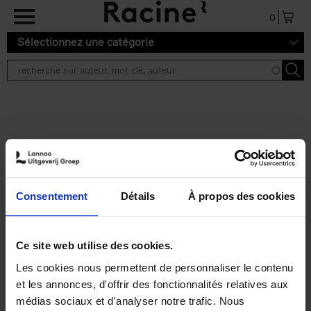
Aller au contenu principal
0
Sélectionnez une catégorie
Résultats de recherche ''
2 résultats
Operating With Positive
Impact
(EN)
Consentement
Détails
À propos des cookies
Axel Smits
Jochen Vincke
Couverture souple
2023
214
€
34,
99
Ce site web utilise des cookies.
Les cookies nous permettent de personnaliser le contenu
et les annonces, d'offrir des fonctionnalités relatives aux
médias sociaux et d'analyser notre trafic. Nous