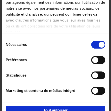
partageons également des informations sur l'utilisation de
notre site avec nos partenaires de médias sociaux, de
Ajouter au panier
publicité et d'analyse, qui peuvent combiner celles-ci
avec d'autres informations que vous leur avez fournies
Reward
(EN)
ou qu'ils ont collectées lors de votre utilisation de leurs
Axel Smits
Bart Van den Bussche
services.
Couverture souple
2024
222
Sélection
€
37,
50
Nécessaires
du
consentement
Préférences
Statistiques
Ajouter au panier
Marketing et contenu de médias intégré
Envie de bonnes idées de lecture, de
réductions, d’actions et d’inspiration ?
Tout autoriser