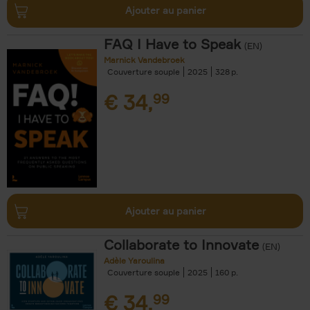
Ajouter au panier
FAQ I Have to Speak
(EN)
Marnick Vandebroek
Couverture souple
2025
328
€
34,
99
Ajouter au panier
Collaborate to Innovate
(EN)
Adèle Yaroulina
Couverture souple
2025
160
€
34,
99