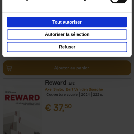
Impact
(EN)
Axel Smits
Jochen Vincke
Couverture souple
2023
214
Tout autoriser
€
34,
99
Autoriser la sélection
Refuser
Ajouter au panier
Reward
(EN)
Axel Smits
Bart Van den Bussche
Couverture souple
2024
222
€
37,
50