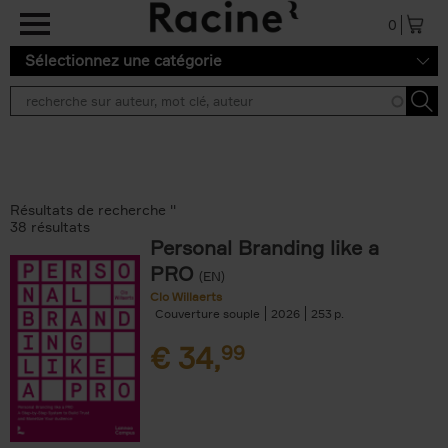
Aller au contenu principal
0
Sélectionnez une catégorie
Résultats de recherche ''
38 résultats
Personal Branding like a
PRO
(EN)
Clo Willaerts
Couverture souple
2026
253
€
34,
99