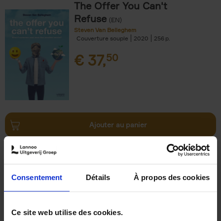
The Offer You Can't
Refuse
(EN)
Steven Van Belleghem
Couverture souple
2020
256
€
37,
50
Ajouter au panier
Why now? ENG
(EN)
Michael Humblet
Couverture souple
2023
208
Consentement
Détails
À propos des cookies
€
34,
99
Ce site web utilise des cookies.