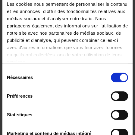
Les cookies nous permettent de personnaliser le contenu
et les annonces, d'offrir des fonctionnalités relatives aux
médias sociaux et d'analyser notre trafic. Nous
partageons également des informations sur l'utilisation de
Ajouter au panier
notre site avec nos partenaires de médias sociaux, de
publicité et d'analyse, qui peuvent combiner celles-ci
Trends in the Transformation
avec d'autres informations que vous leur avez fournies
Economy
(EN)
ou qu'ils ont collectées lors de votre utilisation de leurs
Christophe Jauquet
services.
Couverture souple
2024
360
Sélection
€
34,
99
Nécessaires
du
consentement
Préférences
Statistiques
Ajouter au panier
Operating With Positive
Marketing et contenu de médias intégré