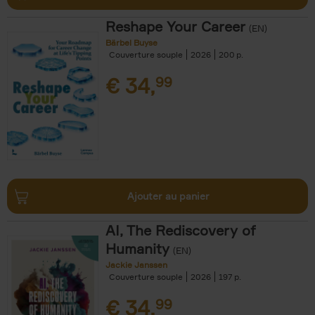
Reshape Your Career
(EN)
Bärbel Buyse
Couverture souple
2026
200
€
34,
99
Ajouter au panier
AI, The Rediscovery of
Humanity
(EN)
Jackie Janssen
Couverture souple
2026
197
€
34,
99