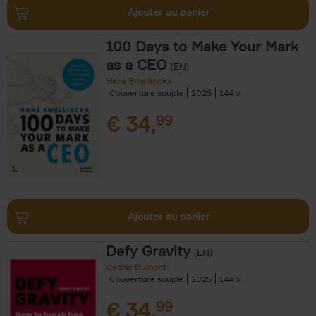
Ajouter au panier
100 Days to Make Your Mark
as a CEO
(EN)
Hans Smellinckx
Couverture souple
2025
144
€
34,
99
Ajouter au panier
Defy Gravity
(EN)
Cedric Dumont
Couverture souple
2025
144
€
34,
99