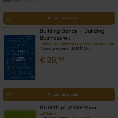
Ajouter au panier
Building Bonds = Building
Business
(EN)
Jochen Roef
Jozefien De Feyter
Carolien Boom
Couverture souple
2025
200
€
29,
99
Ajouter au panier
Go with your talent
(EN)
Luk Dewulf
Couverture souple
2012
139