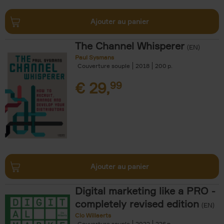
Ajouter au panier
The Channel Whisperer
(EN)
Paul Sysmans
Couverture souple
2018
200
€
29,
99
Ajouter au panier
Digital marketing like a PRO -
completely revised edition
(EN)
Clo Willaerts
Couverture souple
2022
226