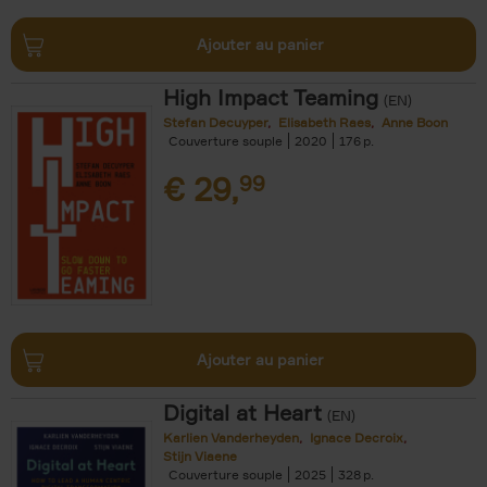
Ajouter au panier
High Impact Teaming
(EN)
Stefan Decuyper
Elisabeth Raes
Anne Boon
Couverture souple
2020
176
€
29,
99
Ajouter au panier
Digital at Heart
(EN)
Karlien Vanderheyden
Ignace Decroix
Stijn Viaene
Couverture souple
2025
328