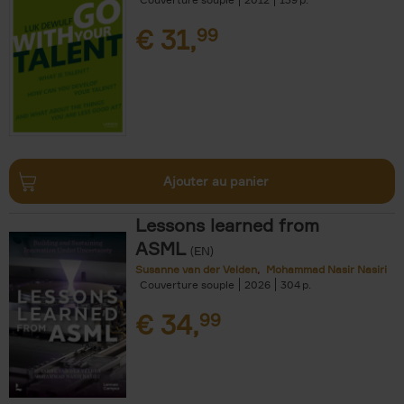
€
31,
99
Ajouter au panier
Lessons learned from
ASML
(EN)
Susanne van der Velden
Mohammad Nasir Nasiri
Couverture souple
2026
304
€
34,
99