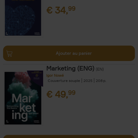
€
34,
99
Ajouter au panier
Marketing (ENG)
(EN)
Igor Nowé
Couverture souple
2025
208
€
49,
99