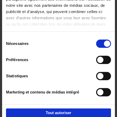
notre site avec nos partenaires de médias sociaux, de
€
29,
99
publicité et d'analyse, qui peuvent combiner celles-ci
avec d'autres informations que vous leur avez fournies
ou qu'ils ont collectées lors de votre utilisation de leurs
services.
Sélection
Nécessaires
du
Ajouter au panier
consentement
Digital marketing like a PRO -
Préférences
completely revised edition
(EN)
Clo Willaerts
Couverture souple
2022
226
Statistiques
€
35,
50
Marketing et contenu de médias intégré
Tout autoriser