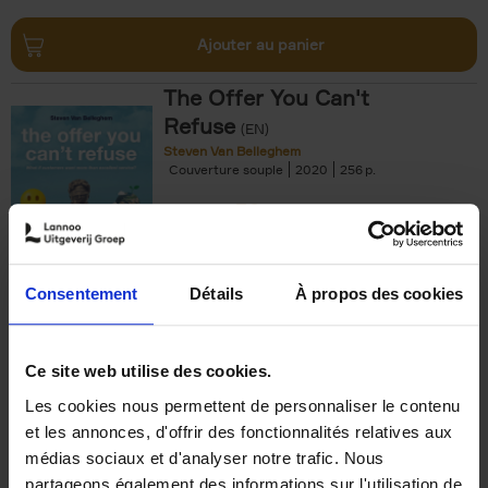
Ajouter au panier
The Offer You Can't
Refuse
(EN)
Steven Van Belleghem
Couverture souple
2020
256
€
37,
50
Consentement
Détails
À propos des cookies
Ajouter au panier
Ce site web utilise des cookies.
Les cookies nous permettent de personnaliser le contenu
Building Bonds = Building
et les annonces, d'offrir des fonctionnalités relatives aux
Business
(EN)
médias sociaux et d'analyser notre trafic. Nous
Jochen Roef
Jozefien De Feyter
Carolien Boom
partageons également des informations sur l'utilisation de
Couverture souple
2025
200