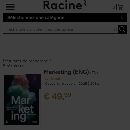
Aller au contenu principal
0
Sélectionnez une catégorie
Résultats de recherche ''
5 résultats
Marketing (ENG)
(EN)
Igor Nowé
Couverture souple
2025
208
€
49,
99