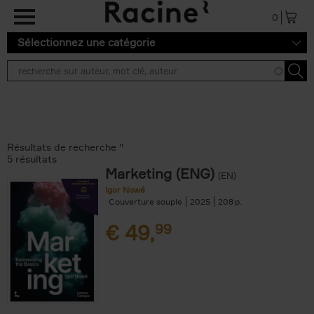
Aller au contenu principal
0
Sélectionnez une catégorie
Résultats de recherche ''
5 résultats
Marketing (ENG)
(EN)
Igor Nowé
Couverture souple
2025
208
€
49,
99