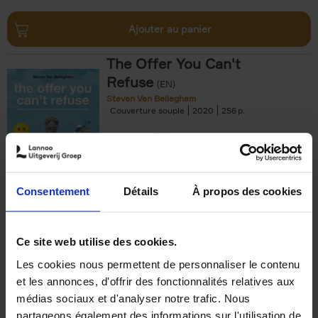
Ajouter au panier
The Offer You Can't
Refuse
(EN)
Steven Van Belleghem
Couverture souple
2020
256
€
37,
50
Consentement
Détails
À propos des cookies
Ajouter au panier
Ce site web utilise des cookies.
Les cookies nous permettent de personnaliser le contenu
Building Bonds = Building
et les annonces, d'offrir des fonctionnalités relatives aux
Business
(EN)
médias sociaux et d'analyser notre trafic. Nous
Jochen Roef
Jozefien De Feyter
Carolien Boom
partageons également des informations sur l'utilisation de
Couverture souple
2025
200