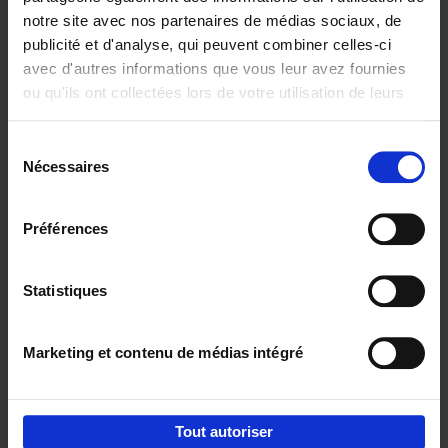
notre site avec nos partenaires de médias sociaux, de
€
29,
99
publicité et d'analyse, qui peuvent combiner celles-ci
avec d'autres informations que vous leur avez fournies
ou qu'ils ont collectées lors de votre utilisation de leurs
services.
Sélection
Nécessaires
du
Ajouter au panier
consentement
Digital marketing like a PRO -
Préférences
completely revised edition
(EN)
Clo Willaerts
Couverture souple
2022
226
Statistiques
€
35,
50
Marketing et contenu de médias intégré
Tout autoriser