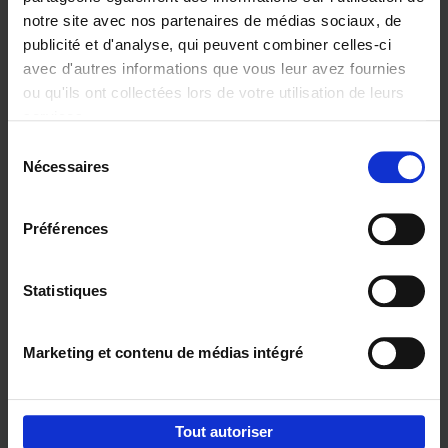
notre site avec nos partenaires de médias sociaux, de
€
29,
99
publicité et d'analyse, qui peuvent combiner celles-ci
avec d'autres informations que vous leur avez fournies
ou qu'ils ont collectées lors de votre utilisation de leurs
services.
Sélection
Nécessaires
du
Ajouter au panier
consentement
Digital marketing like a PRO -
Préférences
completely revised edition
(EN)
Clo Willaerts
Couverture souple
2022
226
Statistiques
€
35,
50
Marketing et contenu de médias intégré
Tout autoriser