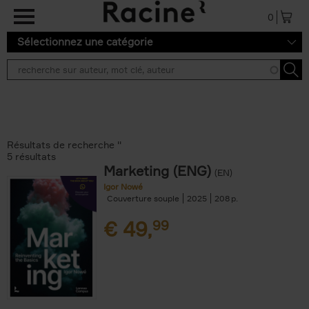
Aller au contenu principal
0
Sélectionnez une catégorie
Résultats de recherche ''
5 résultats
Marketing (ENG)
(EN)
Igor Nowé
Couverture souple
2025
208
€
49,
99