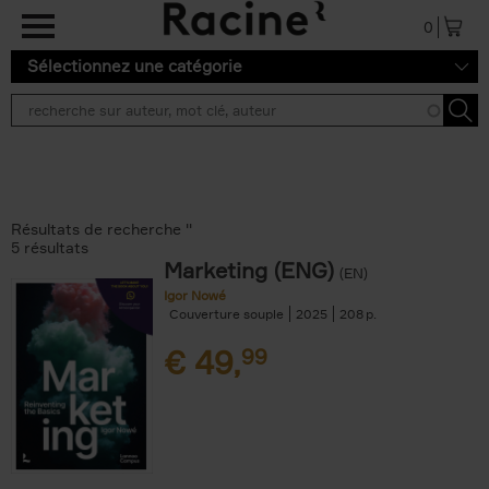
Aller au contenu principal
0
Sélectionnez une catégorie
Résultats de recherche ''
5 résultats
Marketing (ENG)
(EN)
Igor Nowé
Couverture souple
2025
208
€
49,
99