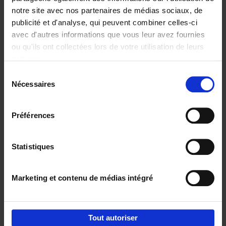
notre site avec nos partenaires de médias sociaux, de
€
29,
99
publicité et d'analyse, qui peuvent combiner celles-ci
avec d'autres informations que vous leur avez fournies
ou qu'ils ont collectées lors de votre utilisation de leurs
services.
Sélection
Nécessaires
du
Ajouter au panier
consentement
Digital marketing like a PRO -
Préférences
completely revised edition
(EN)
Clo Willaerts
Couverture souple
2022
226
Statistiques
€
35,
50
Marketing et contenu de médias intégré
Tout autoriser