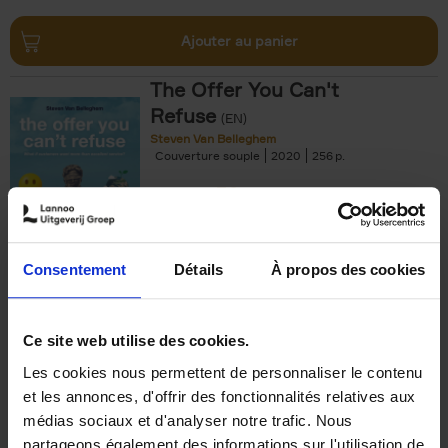
Ajouter au panier
The Offer You Can't
Refuse
(EN)
Steven Van Belleghem
Couverture souple
2020
256
€
37,
50
Consentement
Détails
À propos des cookies
Ajouter au panier
Ce site web utilise des cookies.
Les cookies nous permettent de personnaliser le contenu
Building Bonds = Building
et les annonces, d'offrir des fonctionnalités relatives aux
Business
(EN)
médias sociaux et d'analyser notre trafic. Nous
Jochen Roef
Jozefien De Feyter
Carolien Boom
partageons également des informations sur l'utilisation de
Couverture souple
2025
200