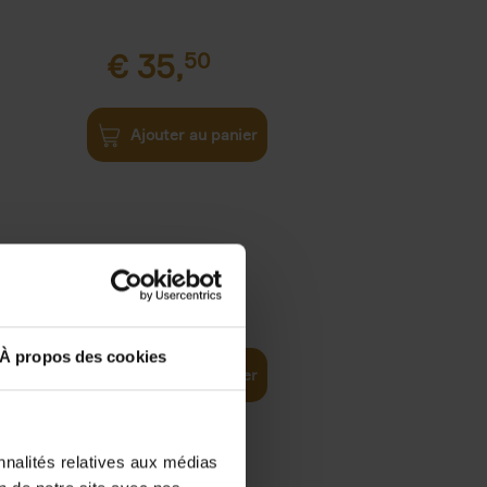
€
35,
50
Ajouter au panier
€
37,
50
)
ellent
À propos des cookies
Ajouter au panier
nnalités relatives aux médias