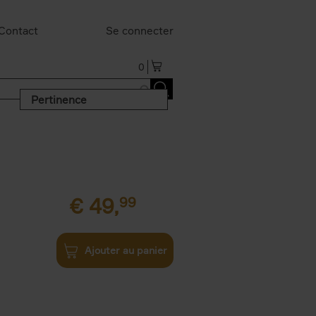
Contact
Se connecter
0
Pertinence
€
49,
99
Ajouter au panier