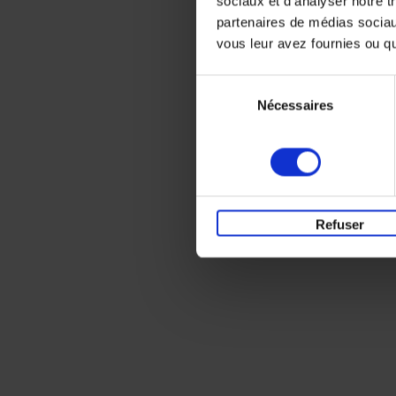
sociaux et d'analyser notre t
partenaires de médias sociaux
vous leur avez fournies ou qu'
Sélection
Nécessaires
du
consentement
Refuser