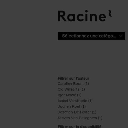
Aller au contenu principal
Sélectionnez une catégorie
Filtrer sur l'auteur
Carolien Boom (1)
Apply Carolien Boom fi
Clo Willaerts (1)
Apply Clo Willaerts filter
Igor Nowé (1)
Apply Igor Nowé filter
Isabel Verstraete (1)
Apply Isabel Verstrae
Jochen Roef (1)
Apply Jochen Roef filte
Jozefien De Feyter (1)
Apply Jozefien De 
Steven Van Belleghem (1)
Apply Steven V
Filtrer sur la disponibilité