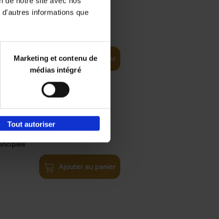
on de notre site avec nos
 d'autres informations que
iness
€
29,
99
(EN)
tal world
Marketing et contenu de
Ajouter au panier
médias intégré
Tout autoriser
€
34,
99
inciples
Ajouter au panier