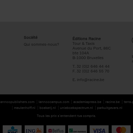
Société
Éditions Racine
Tour & Taxis
Qui sommes-nous?
Avenue du Port, 86C
bte 104A
B-1000 Bruxelles
T. 32 (0)2 646 44 44
F. 32 (0)2 646 55 70
E.
info@racine.be
lannoopublishers.com
lannoocampus.com
academiapress.be
racine.be
terra
meulenhoff.nl
boekerij.nl
unieboekspectrum.nl
parkuitgevers.nl
Tous les prix s’entendent tva compris.