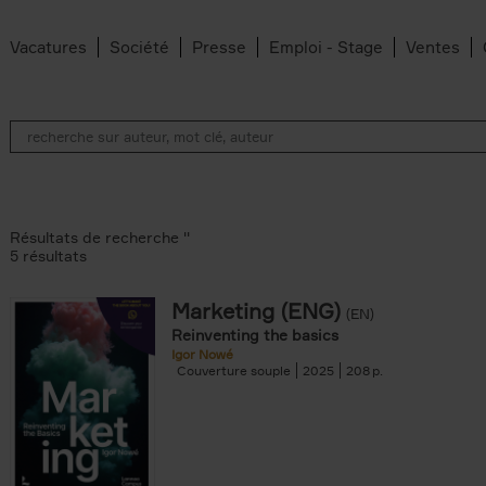
Vacatures
Société
Presse
Emploi - Stage
Ventes
Résultats de recherche ''
5 résultats
Marketing (ENG)
(EN)
lter
Reinventing the basics
Igor Nowé
Couverture souple
2025
208
te filter
r
Feyter filter
an Belleghem filter