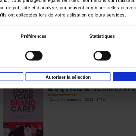
rafic. Nous partageons également des informations sur l'utilisati
, de publicité et d'analyse, qui peuvent combiner celles-ci avec
Building Bonds = Building Bus
ils ont collectées lors de votre utilisation de leurs services.
How to win buyers’ trust in a turbulent digi
Jochen Roef
Jozefien De Feyter
Carolien Boom
Couverture souple
2025
200
Préférences
Statistiques
Autoriser la sélection
Does Your Brand Care?
(EN)
Building a Better World with the C A R E pr
Isabel Verstraete
Couverture souple
2021
147