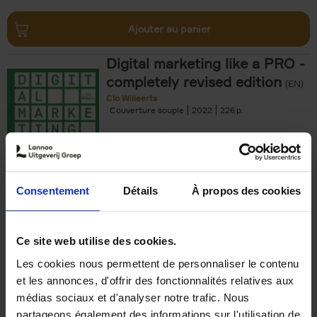
Ajouter au panier
Digital marketing like a PRO -
completely revised edition
(EN)
Clo Willaerts
Couverture souple
2022
226
€
35,
50
Consentement
Détails
À propos des cookies
Ajouter au panier
Ce site web utilise des cookies.
Les cookies nous permettent de personnaliser le contenu
The Offer You Can't
et les annonces, d'offrir des fonctionnalités relatives aux
Refuse
(EN)
médias sociaux et d'analyser notre trafic. Nous
Steven Van Belleghem
partageons également des informations sur l'utilisation de
Couverture souple
2020
256