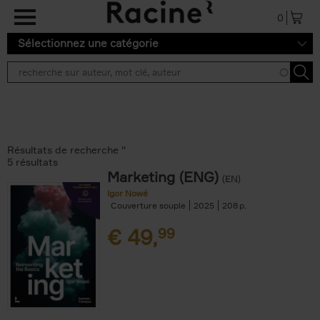
Aller au contenu principal
0
Sélectionnez une catégorie
Résultats de recherche ''
5 résultats
Marketing (ENG)
(EN)
Igor Nowé
Couverture souple
2025
208
€
49,
99