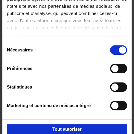
notre site avec nos partenaires de médias sociaux, de
€
37,
50
publicité et d'analyse, qui peuvent combiner celles-ci
avec d'autres informations que vous leur avez fournies
ou qu'ils ont collectées lors de votre utilisation de leurs
services.
Sélection
Nécessaires
du
Ajouter au panier
consentement
Building Bonds = Building
Préférences
Business
(EN)
Jochen Roef
Jozefien De Feyter
Carolien Boom
Couverture souple
2025
200
Statistiques
€
29,
99
Marketing et contenu de médias intégré
Tout autoriser