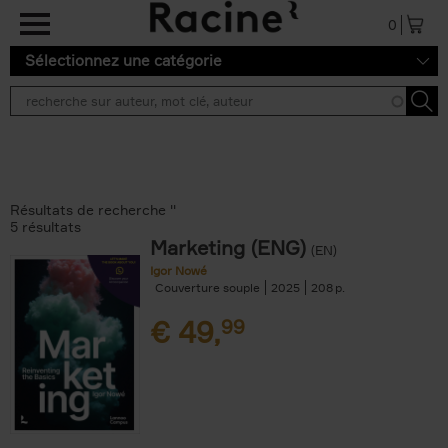
Aller au contenu principal
0
Sélectionnez une catégorie
Résultats de recherche ''
5 résultats
Marketing (ENG)
(EN)
Igor Nowé
Couverture souple
2025
208
€
49,
99