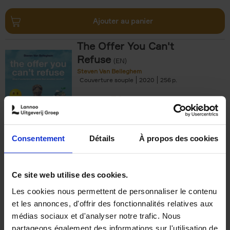
Ajouter au panier
The Offer You Can't
Refuse
(EN)
Steven Van Belleghem
Couverture souple
2020
256
€
37,
50
Consentement
Détails
À propos des cookies
Ajouter au panier
Ce site web utilise des cookies.
Les cookies nous permettent de personnaliser le contenu
Building Bonds = Building
et les annonces, d'offrir des fonctionnalités relatives aux
Business
(EN)
médias sociaux et d'analyser notre trafic. Nous
Jochen Roef
Jozefien De Feyter
Carolien Boom
partageons également des informations sur l'utilisation de
Couverture souple
2025
200