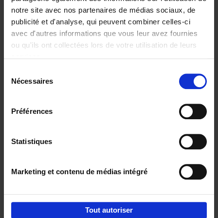
notre site avec nos partenaires de médias sociaux, de
€
29,
99
publicité et d'analyse, qui peuvent combiner celles-ci
avec d'autres informations que vous leur avez fournies
ou qu'ils ont collectées lors de votre utilisation de leurs
services.
Sélection
Nécessaires
du
Ajouter au panier
consentement
Digital marketing like a PRO -
Préférences
completely revised edition
(EN)
Clo Willaerts
Couverture souple
2022
226
Statistiques
€
35,
50
Marketing et contenu de médias intégré
Tout autoriser