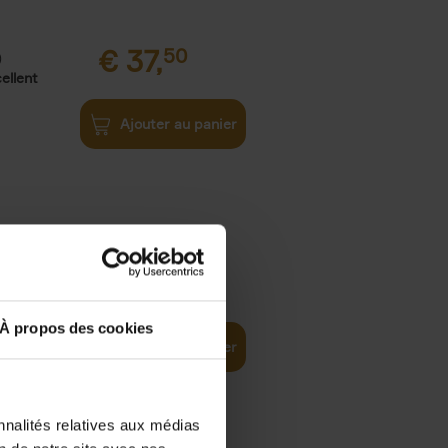
€
37,
50
)
ellent
Ajouter au panier
iness
€
29,
99
(EN)
tal world
À propos des cookies
Ajouter au panier
nnalités relatives aux médias