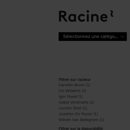
Aller au contenu principal
Sélectionnez une catégorie
Filtrer sur l'auteur
Carolien Boom (1)
Apply Carolien Boom fi
Clo Willaerts (1)
Apply Clo Willaerts filter
Igor Nowé (1)
Apply Igor Nowé filter
Isabel Verstraete (1)
Apply Isabel Verstrae
Jochen Roef (1)
Apply Jochen Roef filte
Jozefien De Feyter (1)
Apply Jozefien De 
Steven Van Belleghem (1)
Apply Steven V
Filtrer sur la disponibilité