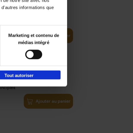
on de notre site avec nos
 d'autres informations que
€
35,
50
Marketing et contenu de
Ajouter au panier
médias intégré
Tout autoriser
€
34,
99
inciples
Ajouter au panier