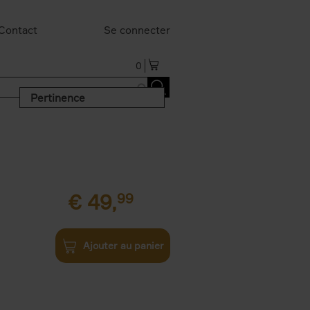
Contact
Se connecter
0
Pertinence
€
49,
99
Ajouter au panier