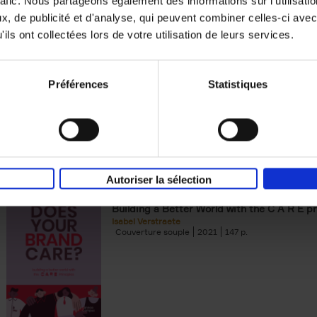
rafic. Nous partageons également des informations sur l'utilisati
, de publicité et d'analyse, qui peuvent combiner celles-ci avec
Digital marketing like a PRO -
ils ont collectées lors de votre utilisation de leurs services.
completely revised edition
(EN)
Prepare. Run. Optimize.
Clo Willaerts
Préférences
Statistiques
Couverture souple
2022
226
Autoriser la sélection
Does Your Brand Care?
(EN)
Building a Better World with the C A R E pr
Isabel Verstraete
Couverture souple
2021
147