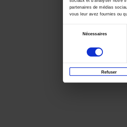
sociaux et d'analyser notre t
partenaires de médias sociaux
vous leur avez fournies ou qu'
Sélection
Nécessaires
du
consentement
Refuser