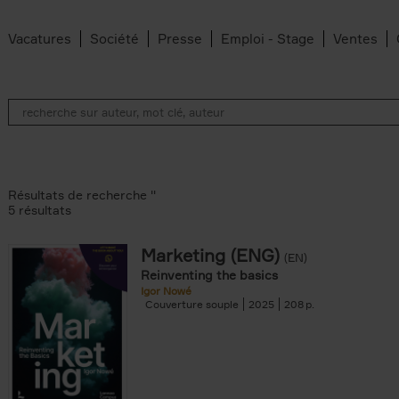
Vacatures
Société
Presse
Emploi - Stage
Ventes
Résultats de recherche ''
5 résultats
Marketing (ENG)
(EN)
lter
Reinventing the basics
Igor Nowé
Couverture souple
2025
208
te filter
r
Feyter filter
an Belleghem filter