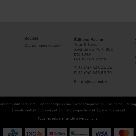
Société
Éditions Racine
Tour & Taxis
Qui sommes-nous?
Avenue du Port, 86C
bte 104A
B-1000 Bruxelles
T. 32 (0)2 646 44 44
F. 32 (0)2 646 55 70
E.
info@racine.be
lannoopublishers.com
lannoocampus.com
academiapress.be
racine.be
terra
meulenhoff.nl
boekerij.nl
unieboekspectrum.nl
parkuitgevers.nl
Tous les prix s’entendent tva compris.