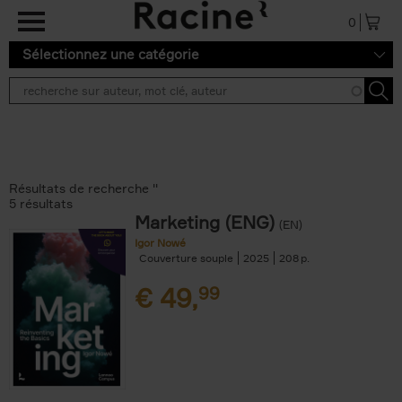
Aller au contenu principal
0
Sélectionnez une catégorie
Résultats de recherche ''
5 résultats
Marketing (ENG)
(EN)
Igor Nowé
Couverture souple
2025
208
€
49,
99