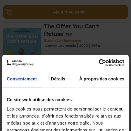
Ajouter au panier
The Offer You Can't
Refuse
(EN)
Steven Van Belleghem
Couverture souple
2020
256
€
37,
50
Consentement
Détails
À propos des cookies
Ajouter au panier
Ce site web utilise des cookies.
Les cookies nous permettent de personnaliser le contenu
Building Bonds = Building
et les annonces, d'offrir des fonctionnalités relatives aux
Business
(EN)
médias sociaux et d'analyser notre trafic. Nous
Jochen Roef
Jozefien De Feyter
Carolien Boom
partageons également des informations sur l'utilisation de
Couverture souple
2025
200