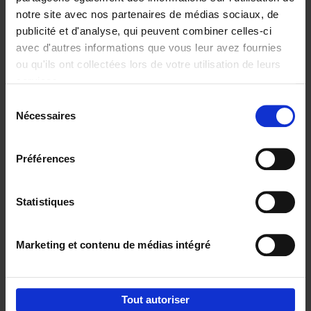
notre site avec nos partenaires de médias sociaux, de
€
29,
99
publicité et d'analyse, qui peuvent combiner celles-ci
avec d'autres informations que vous leur avez fournies
ou qu'ils ont collectées lors de votre utilisation de leurs
services.
Sélection
Nécessaires
du
Ajouter au panier
consentement
Digital marketing like a PRO -
Préférences
completely revised edition
(EN)
Clo Willaerts
Couverture souple
2022
226
Statistiques
€
35,
50
Marketing et contenu de médias intégré
Tout autoriser