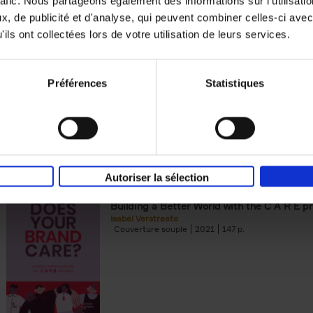
rafic. Nous partageons également des informations sur l'utilisati
, de publicité et d'analyse, qui peuvent combiner celles-ci avec
Digital marketing like a PRO -
ils ont collectées lors de votre utilisation de leurs services.
completely revised edition
(EN)
Prepare. Run. Optimize.
Clo Willaerts
Préférences
Statistiques
Couverture souple
2022
226
Autoriser la sélection
Does Your Brand Care?
(EN)
Building a Better World with the C A R E pr
Isabel Verstraete
Couverture souple
2021
147