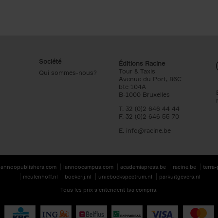
Société
Éditions Racine
Tour & Taxis
Qui sommes-nous?
Avenue du Port, 86C
bte 104A
B-1000 Bruxelles
T. 32 (0)2 646 44 44
F. 32 (0)2 646 55 70
E.
info@racine.be
lannoopublishers.com
lannoocampus.com
academiapress.be
racine.be
terra
meulenhoff.nl
boekerij.nl
unieboekspectrum.nl
parkuitgevers.nl
Tous les prix s’entendent tva compris.