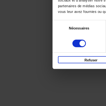
sociaux et d'analyser notre t
partenaires de médias sociaux
vous leur avez fournies ou qu'
Sélection
Nécessaires
du
consentement
Refuser