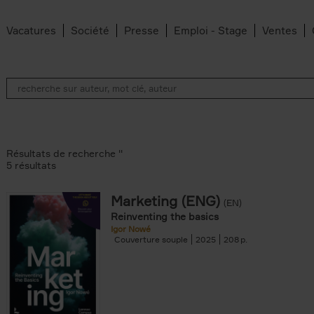
Vacatures
Société
Presse
Emploi - Stage
Ventes
Résultats de recherche ''
5 résultats
Marketing (ENG)
(EN)
lter
Reinventing the basics
Igor Nowé
Couverture souple
2025
208
te filter
r
Feyter filter
an Belleghem filter