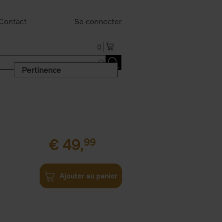
Contact
Se connecter
0
Pertinence
€
49,
99
Ajouter au panier