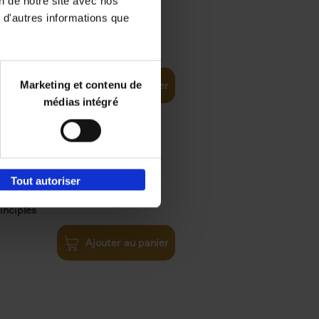
on de notre site avec nos
 d'autres informations que
€
35,
50
Marketing et contenu de
Ajouter au panier
médias intégré
Tout autoriser
€
34,
99
inciples
Ajouter au panier