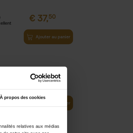
€
37,
50
)
ellent
Ajouter au panier
iness
€
29,
99
(EN)
tal world
À propos des cookies
Ajouter au panier
nnalités relatives aux médias