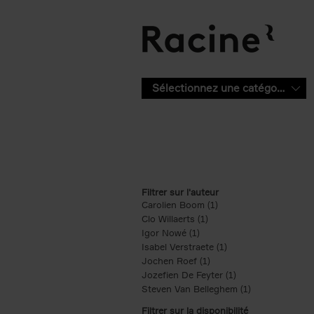
Aller au contenu principal
Sélectionnez une catégorie
Filtrer sur l'auteur
Carolien Boom (1)
Apply Carolien Boom fi
Clo Willaerts (1)
Apply Clo Willaerts filter
Igor Nowé (1)
Apply Igor Nowé filter
Isabel Verstraete (1)
Apply Isabel Verstrae
Jochen Roef (1)
Apply Jochen Roef filte
Jozefien De Feyter (1)
Apply Jozefien De 
Steven Van Belleghem (1)
Apply Steven V
Filtrer sur la disponibilité