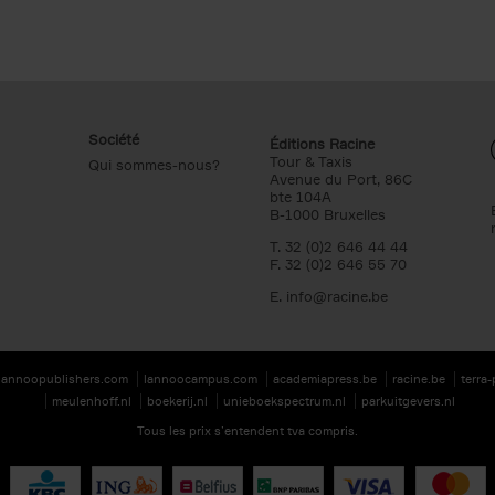
Société
Éditions Racine
Tour & Taxis
Qui sommes-nous?
Avenue du Port, 86C
bte 104A
B-1000 Bruxelles
T. 32 (0)2 646 44 44
F. 32 (0)2 646 55 70
E.
info@racine.be
lannoopublishers.com
lannoocampus.com
academiapress.be
racine.be
terra
meulenhoff.nl
boekerij.nl
unieboekspectrum.nl
parkuitgevers.nl
Tous les prix s’entendent tva compris.