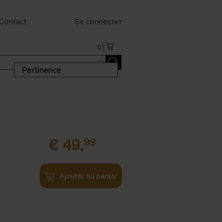
Contact
Se connecter
0
Pertinence
€
49,
99
Ajouter au panier