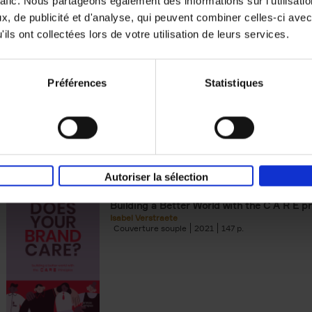
rafic. Nous partageons également des informations sur l'utilisati
, de publicité et d'analyse, qui peuvent combiner celles-ci avec
Building Bonds = Building Bus
ils ont collectées lors de votre utilisation de leurs services.
How to win buyers’ trust in a turbulent digi
Jochen Roef
Jozefien De Feyter
Carolien Boom
Couverture souple
2025
200
Préférences
Statistiques
Autoriser la sélection
Does Your Brand Care?
(EN)
Building a Better World with the C A R E pr
Isabel Verstraete
Couverture souple
2021
147