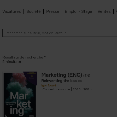
Vacatures
Société
Presse
Emploi - Stage
Ventes
Résultats de recherche ''
5 résultats
Marketing (ENG)
(EN)
lter
Reinventing the basics
Igor Nowé
Couverture souple
2025
208
te filter
r
Feyter filter
an Belleghem filter