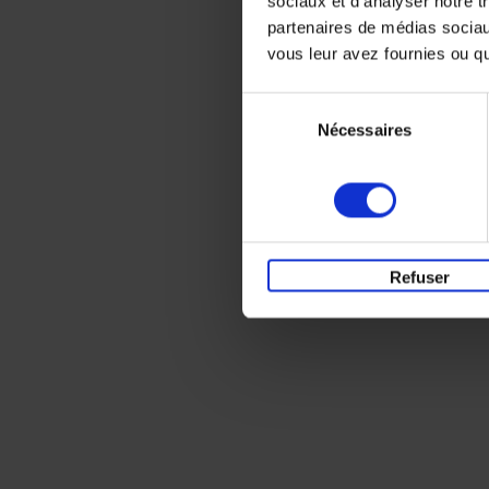
sociaux et d'analyser notre t
partenaires de médias sociaux
vous leur avez fournies ou qu'
Sélection
Nécessaires
du
consentement
Refuser