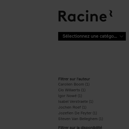
Aller au contenu principal
Sélectionnez une catégorie
Filtrer sur l'auteur
Carolien Boom (1)
Apply Carolien Boom fi
Clo Willaerts (1)
Apply Clo Willaerts filter
Igor Nowé (1)
Apply Igor Nowé filter
Isabel Verstraete (1)
Apply Isabel Verstrae
Jochen Roef (1)
Apply Jochen Roef filte
Jozefien De Feyter (1)
Apply Jozefien De 
Steven Van Belleghem (1)
Apply Steven V
Filtrer sur la disponibilité