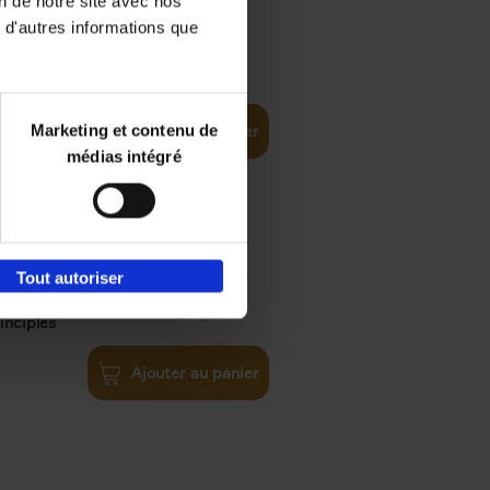
on de notre site avec nos
 d'autres informations que
iness
€
29,
99
(EN)
tal world
Marketing et contenu de
Ajouter au panier
médias intégré
Tout autoriser
€
34,
99
inciples
Ajouter au panier