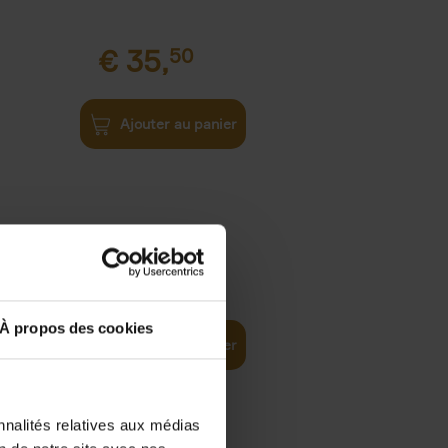
€
35,
50
Ajouter au panier
€
37,
50
)
ellent
À propos des cookies
Ajouter au panier
nnalités relatives aux médias