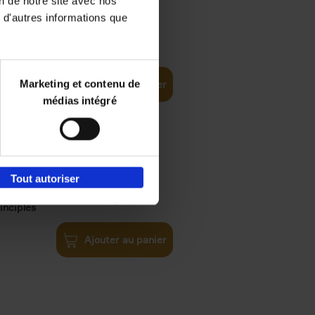
on de notre site avec nos
 d'autres informations que
€
35,
50
Marketing et contenu de
Ajouter au panier
médias intégré
Tout autoriser
€
34,
99
inciples
Ajouter au panier