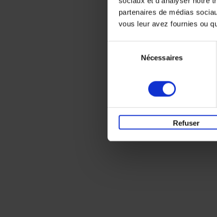
sociaux et d'analyser notre t
partenaires de médias sociaux
vous leur avez fournies ou qu'
Sélection
Nécessaires
du
consentement
Refuser