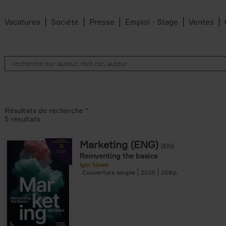
Vacatures
Société
Presse
Emploi - Stage
Ventes
Résultats de recherche ''
5 résultats
Marketing (ENG)
(EN)
lter
Reinventing the basics
Igor Nowé
Couverture souple
2025
208
te filter
r
Feyter filter
an Belleghem filter