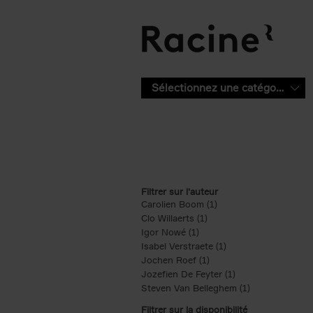
Aller au contenu principal
Sélectionnez une catégorie
Filtrer sur l'auteur
Carolien Boom (1)
Apply Carolien Boom fi
Clo Willaerts (1)
Apply Clo Willaerts filter
Igor Nowé (1)
Apply Igor Nowé filter
Isabel Verstraete (1)
Apply Isabel Verstrae
Jochen Roef (1)
Apply Jochen Roef filte
Jozefien De Feyter (1)
Apply Jozefien De 
Steven Van Belleghem (1)
Apply Steven V
Filtrer sur la disponibilité