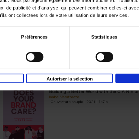
rafic. Nous partageons également des informations sur l'utilisati
, de publicité et d'analyse, qui peuvent combiner celles-ci avec
Digital marketing like a PRO -
ils ont collectées lors de votre utilisation de leurs services.
completely revised edition
(EN)
Prepare. Run. Optimize.
Clo Willaerts
Préférences
Statistiques
Couverture souple
2022
226
Autoriser la sélection
Does Your Brand Care?
(EN)
Building a Better World with the C A R E pr
Isabel Verstraete
Couverture souple
2021
147