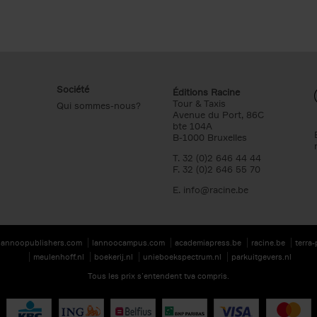
Société
Éditions Racine
Tour & Taxis
Qui sommes-nous?
Avenue du Port, 86C
bte 104A
B-1000 Bruxelles
T. 32 (0)2 646 44 44
F. 32 (0)2 646 55 70
E.
info@racine.be
lannoopublishers.com
lannoocampus.com
academiapress.be
racine.be
terra
meulenhoff.nl
boekerij.nl
unieboekspectrum.nl
parkuitgevers.nl
Tous les prix s’entendent tva compris.