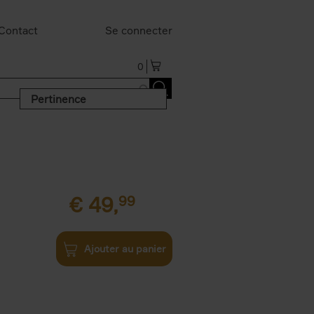
Contact
Se connecter
0
Pertinence
€
49,
99
Ajouter au panier