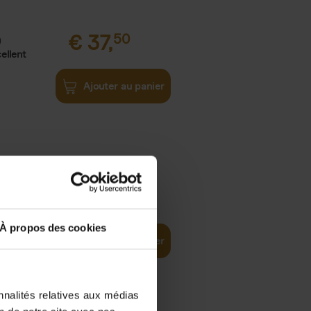
€
37,
50
)
ellent
Ajouter au panier
iness
€
29,
99
(EN)
tal world
À propos des cookies
Ajouter au panier
nnalités relatives aux médias