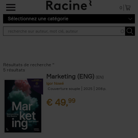
Aller au contenu principal
0
Sélectionnez une catégorie
Résultats de recherche ''
5 résultats
Marketing (ENG)
(EN)
Igor Nowé
Couverture souple
2025
208
€
49,
99