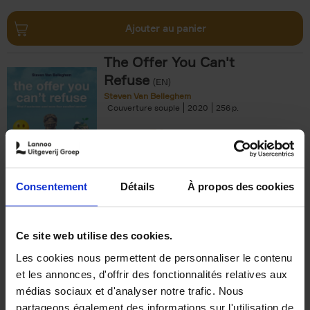
Ajouter au panier
The Offer You Can't
Refuse
(EN)
Steven Van Belleghem
Couverture souple
2020
256
€
37,
50
Consentement
Détails
À propos des cookies
Ajouter au panier
Ce site web utilise des cookies.
Les cookies nous permettent de personnaliser le contenu
Building Bonds = Building
et les annonces, d'offrir des fonctionnalités relatives aux
Business
(EN)
médias sociaux et d'analyser notre trafic. Nous
Jochen Roef
Jozefien De Feyter
Carolien Boom
partageons également des informations sur l'utilisation de
Couverture souple
2025
200