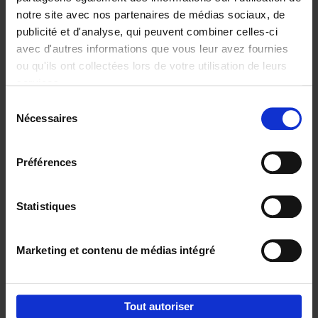
notre site avec nos partenaires de médias sociaux, de
€
29,
99
publicité et d'analyse, qui peuvent combiner celles-ci
avec d'autres informations que vous leur avez fournies
ou qu'ils ont collectées lors de votre utilisation de leurs
services.
Sélection
Nécessaires
du
Ajouter au panier
consentement
Digital marketing like a PRO -
Préférences
completely revised edition
(EN)
Clo Willaerts
Couverture souple
2022
226
Statistiques
€
35,
50
Marketing et contenu de médias intégré
Tout autoriser